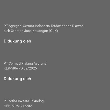
bertanggung jawab membayar premi.
Premi:
Jumlah biaya asuransi yang harus dibayarkan oleh pihak
penanggung.
PT Agregasi Cermat Indonesia
Terdaftar dan Diawasi
oleh Otoritas Jasa Keuangan (OJK)
Polis:
Perjanjian tertulis pihak pemilik polis dengan perusahaan
Didukung oleh
asuransi terkait hak serta kewajiban mengenai asuransi.
Risiko:
Kerugian atau masalah yang mungkin dialami pihak
PT Cermati Pialang Asuransi
tertanggung.
KEP-596/PD.02/2025
Secondary Benefit:
Didukung oleh
Perlindungan atau manfaat tambahan yang dapat diterima
pihak nasabah asuransi dengan menambah biaya premi
yang harus dibayar.
PT Artha Investa Teknologi
Tertanggung:
KEP-7/PM.21/2021
Pihak atau orang yang mendapatkan jaminan perlindungan