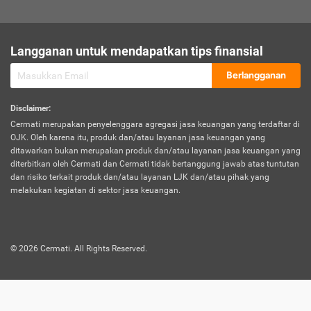
sesuai polis asuransi.
Visa:
Langganan untuk mendapatkan tips finansial
Dokumen bukti jika seseorang boleh melakukan kunjungan ke
sebuah negara tertentu.
Berlangganan
Disclaimer
:
Cermati merupakan penyelenggara agregasi jasa keuangan yang terdaftar di
OJK. Oleh karena itu, produk dan/atau layanan jasa keuangan yang
ditawarkan bukan merupakan produk dan/atau layanan jasa keuangan yang
diterbitkan oleh Cermati dan Cermati tidak bertanggung jawab atas tuntutan
dan risiko terkait produk dan/atau layanan LJK dan/atau pihak yang
melakukan kegiatan di sektor jasa keuangan.
©
2026
Cermati. All Rights Reserved.