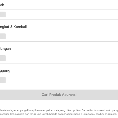
yah
angkat & Kembali
ndungan
nggung
Cari Produk Asuransi
k dan/atau layanan yang ditampilkan merupakan data yang dikumpulkan Cermati untuk membantu p
 sesuai. Segala risiko dan tanggung jawab berada pada masing-masing Lembaga Jasa Keuangan atau mi