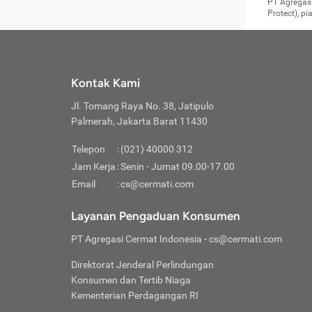
Surat 
tujuan
Reimb
PT Agregasi
berikutny
Asura
membel
Aktuar
perlu dip
Protect), p
pekerja
Perli
perjal
metode p
Asuran
Anda c
Pihak 
alasan
syarat
Jika m
Asuran
sudah 
Jangan
menyer
asuran
luar ne
kebutu
sama.
Jangan
Itiner
Jika A
menamb
Pahami
Cermati
Benefi
Anda k
mencari
harus 
passw
kebutu
Kontak Kami
tangga
profess
Manfaa
mengin
Jaga K
terha
ditulis
berjal
pengga
Jl. Tomang Raya No. 38, Jatipulo
perjal
Jangan
perjal
Palmerah, Jakarta Barat 11430
pihak-
Boardi
perjal
Janga
Kartu 
Luas P
Telepon
:
(021) 40000 312
Jangan
perjal
manapu
Jam Kerja
:
Senin - Jumat 09.00-17.00
Connec
berbah
Waspad
Email
:
cs@cermati.com
Penerb
akan m
Hati-h
Kondis
mengat
Delay:
Layanan Pengaduan Konsumen
dan pa
terverif
Keterl
ada se
Inst
PT Agregasi Cermat Indonesia
- cs@cermati.com
menyem
Face
Klaim 
saja A
Gunaka
Direktorat Jenderal Perlindungan
yang j
Permin
Unduh
Konsumen dan Tertib Niaga
hal in
website
dijanj
Kementerian Perdagangan RI
awal d
Waspad