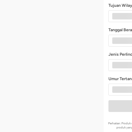
Tujuan Wila
Tanggal Ber
Jenis Perli
Umur Terta
Perhatian: Produ
produk yang