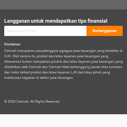
sesuai polis asuransi.
Visa:
Langganan untuk mendapatkan tips finansial
Dokumen bukti jika seseorang boleh melakukan kunjungan ke
sebuah negara tertentu.
Berlangganan
Disclaimer
:
Cermati merupakan penyelenggara agregasi jasa keuangan yang terdaftar di
OJK. Oleh karena itu, produk dan/atau layanan jasa keuangan yang
ditawarkan bukan merupakan produk dan/atau layanan jasa keuangan yang
diterbitkan oleh Cermati dan Cermati tidak bertanggung jawab atas tuntutan
dan risiko terkait produk dan/atau layanan LJK dan/atau pihak yang
melakukan kegiatan di sektor jasa keuangan.
©
2026
Cermati. All Rights Reserved.