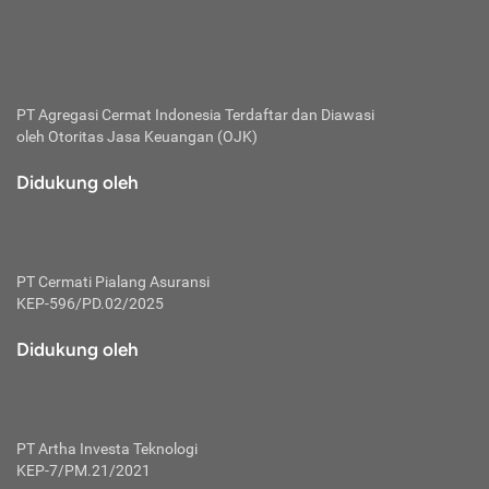
bertanggung jawab membayar premi.
Premi:
Jumlah biaya asuransi yang harus dibayarkan oleh pihak
penanggung.
PT Agregasi Cermat Indonesia
Terdaftar dan Diawasi
oleh Otoritas Jasa Keuangan (OJK)
Polis:
Perjanjian tertulis pihak pemilik polis dengan perusahaan
Didukung oleh
asuransi terkait hak serta kewajiban mengenai asuransi.
Risiko:
Kerugian atau masalah yang mungkin dialami pihak
PT Cermati Pialang Asuransi
tertanggung.
KEP-596/PD.02/2025
Secondary Benefit:
Didukung oleh
Perlindungan atau manfaat tambahan yang dapat diterima
pihak nasabah asuransi dengan menambah biaya premi
yang harus dibayar.
PT Artha Investa Teknologi
Tertanggung:
KEP-7/PM.21/2021
Pihak atau orang yang mendapatkan jaminan perlindungan