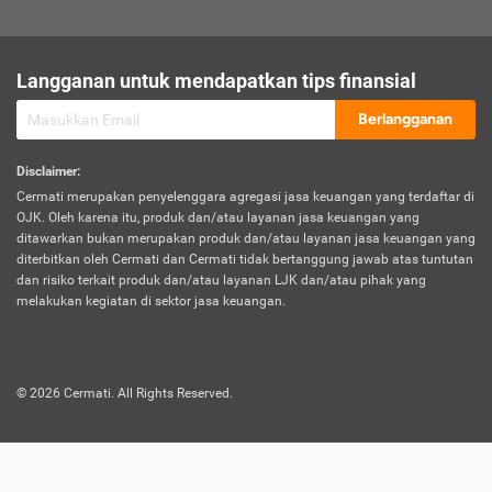
sesuai polis asuransi.
Visa:
Langganan untuk mendapatkan tips finansial
Dokumen bukti jika seseorang boleh melakukan kunjungan ke
sebuah negara tertentu.
Berlangganan
Disclaimer
:
Cermati merupakan penyelenggara agregasi jasa keuangan yang terdaftar di
OJK. Oleh karena itu, produk dan/atau layanan jasa keuangan yang
ditawarkan bukan merupakan produk dan/atau layanan jasa keuangan yang
diterbitkan oleh Cermati dan Cermati tidak bertanggung jawab atas tuntutan
dan risiko terkait produk dan/atau layanan LJK dan/atau pihak yang
melakukan kegiatan di sektor jasa keuangan.
©
2026
Cermati. All Rights Reserved.