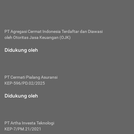
bertanggung jawab membayar premi.
Premi:
Jumlah biaya asuransi yang harus dibayarkan oleh pihak
penanggung.
PT Agregasi Cermat Indonesia
Terdaftar dan Diawasi
oleh Otoritas Jasa Keuangan (OJK)
Polis:
Perjanjian tertulis pihak pemilik polis dengan perusahaan
Didukung oleh
asuransi terkait hak serta kewajiban mengenai asuransi.
Risiko:
Kerugian atau masalah yang mungkin dialami pihak
PT Cermati Pialang Asuransi
tertanggung.
KEP-596/PD.02/2025
Secondary Benefit:
Didukung oleh
Perlindungan atau manfaat tambahan yang dapat diterima
pihak nasabah asuransi dengan menambah biaya premi
yang harus dibayar.
PT Artha Investa Teknologi
Tertanggung:
KEP-7/PM.21/2021
Pihak atau orang yang mendapatkan jaminan perlindungan