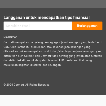
sesuai polis asuransi.
Visa:
Langganan untuk mendapatkan tips finansial
Dokumen bukti jika seseorang boleh melakukan kunjungan ke
sebuah negara tertentu.
Berlangganan
Disclaimer
:
Cermati merupakan penyelenggara agregasi jasa keuangan yang terdaftar di
OJK. Oleh karena itu, produk dan/atau layanan jasa keuangan yang
ditawarkan bukan merupakan produk dan/atau layanan jasa keuangan yang
diterbitkan oleh Cermati dan Cermati tidak bertanggung jawab atas tuntutan
dan risiko terkait produk dan/atau layanan LJK dan/atau pihak yang
melakukan kegiatan di sektor jasa keuangan.
©
2026
Cermati. All Rights Reserved.