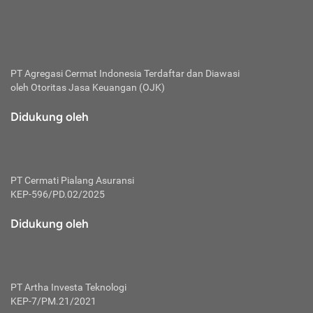
bertanggung jawab membayar premi.
Premi:
Jumlah biaya asuransi yang harus dibayarkan oleh pihak
penanggung.
PT Agregasi Cermat Indonesia
Terdaftar dan Diawasi
oleh Otoritas Jasa Keuangan (OJK)
Polis:
Perjanjian tertulis pihak pemilik polis dengan perusahaan
Didukung oleh
asuransi terkait hak serta kewajiban mengenai asuransi.
Risiko:
Kerugian atau masalah yang mungkin dialami pihak
PT Cermati Pialang Asuransi
tertanggung.
KEP-596/PD.02/2025
Secondary Benefit:
Didukung oleh
Perlindungan atau manfaat tambahan yang dapat diterima
pihak nasabah asuransi dengan menambah biaya premi
yang harus dibayar.
PT Artha Investa Teknologi
Tertanggung:
KEP-7/PM.21/2021
Pihak atau orang yang mendapatkan jaminan perlindungan