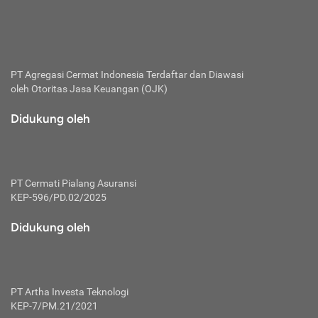
bertanggung jawab membayar premi.
Premi:
Jumlah biaya asuransi yang harus dibayarkan oleh pihak
penanggung.
PT Agregasi Cermat Indonesia
Terdaftar dan Diawasi
oleh Otoritas Jasa Keuangan (OJK)
Polis:
Perjanjian tertulis pihak pemilik polis dengan perusahaan
Didukung oleh
asuransi terkait hak serta kewajiban mengenai asuransi.
Risiko:
Kerugian atau masalah yang mungkin dialami pihak
PT Cermati Pialang Asuransi
tertanggung.
KEP-596/PD.02/2025
Secondary Benefit:
Didukung oleh
Perlindungan atau manfaat tambahan yang dapat diterima
pihak nasabah asuransi dengan menambah biaya premi
yang harus dibayar.
PT Artha Investa Teknologi
Tertanggung:
KEP-7/PM.21/2021
Pihak atau orang yang mendapatkan jaminan perlindungan