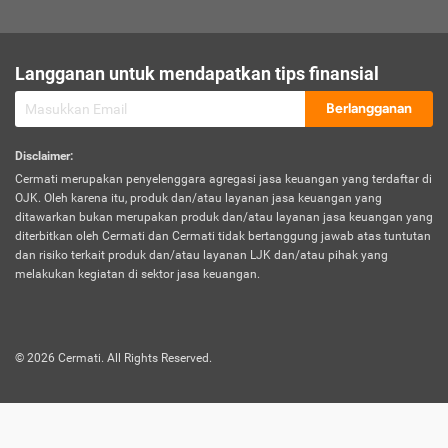
sesuai polis asuransi.
Visa:
Langganan untuk mendapatkan tips finansial
Dokumen bukti jika seseorang boleh melakukan kunjungan ke
sebuah negara tertentu.
Berlangganan
Disclaimer
:
Cermati merupakan penyelenggara agregasi jasa keuangan yang terdaftar di
OJK. Oleh karena itu, produk dan/atau layanan jasa keuangan yang
ditawarkan bukan merupakan produk dan/atau layanan jasa keuangan yang
diterbitkan oleh Cermati dan Cermati tidak bertanggung jawab atas tuntutan
dan risiko terkait produk dan/atau layanan LJK dan/atau pihak yang
melakukan kegiatan di sektor jasa keuangan.
©
2026
Cermati. All Rights Reserved.