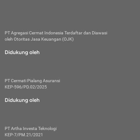
bertanggung jawab membayar premi.
Premi:
Jumlah biaya asuransi yang harus dibayarkan oleh pihak
penanggung.
PT Agregasi Cermat Indonesia
Terdaftar dan Diawasi
oleh Otoritas Jasa Keuangan (OJK)
Polis:
Perjanjian tertulis pihak pemilik polis dengan perusahaan
Didukung oleh
asuransi terkait hak serta kewajiban mengenai asuransi.
Risiko:
Kerugian atau masalah yang mungkin dialami pihak
PT Cermati Pialang Asuransi
tertanggung.
KEP-596/PD.02/2025
Secondary Benefit:
Didukung oleh
Perlindungan atau manfaat tambahan yang dapat diterima
pihak nasabah asuransi dengan menambah biaya premi
yang harus dibayar.
PT Artha Investa Teknologi
Tertanggung:
KEP-7/PM.21/2021
Pihak atau orang yang mendapatkan jaminan perlindungan