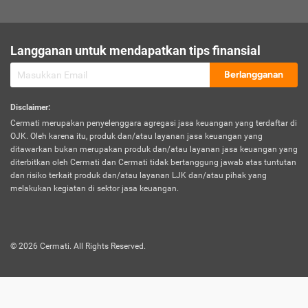
sesuai polis asuransi.
Visa:
Langganan untuk mendapatkan tips finansial
Dokumen bukti jika seseorang boleh melakukan kunjungan ke
sebuah negara tertentu.
Berlangganan
Disclaimer
:
Cermati merupakan penyelenggara agregasi jasa keuangan yang terdaftar di
OJK. Oleh karena itu, produk dan/atau layanan jasa keuangan yang
ditawarkan bukan merupakan produk dan/atau layanan jasa keuangan yang
diterbitkan oleh Cermati dan Cermati tidak bertanggung jawab atas tuntutan
dan risiko terkait produk dan/atau layanan LJK dan/atau pihak yang
melakukan kegiatan di sektor jasa keuangan.
©
2026
Cermati. All Rights Reserved.