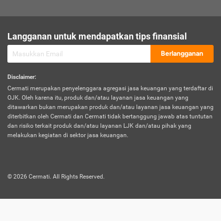
sesuai polis asuransi.
Visa:
Langganan untuk mendapatkan tips finansial
Dokumen bukti jika seseorang boleh melakukan kunjungan ke
sebuah negara tertentu.
Berlangganan
Disclaimer
:
Cermati merupakan penyelenggara agregasi jasa keuangan yang terdaftar di
OJK. Oleh karena itu, produk dan/atau layanan jasa keuangan yang
ditawarkan bukan merupakan produk dan/atau layanan jasa keuangan yang
diterbitkan oleh Cermati dan Cermati tidak bertanggung jawab atas tuntutan
dan risiko terkait produk dan/atau layanan LJK dan/atau pihak yang
melakukan kegiatan di sektor jasa keuangan.
©
2026
Cermati. All Rights Reserved.