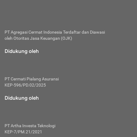
bertanggung jawab membayar premi.
Premi:
Jumlah biaya asuransi yang harus dibayarkan oleh pihak
penanggung.
PT Agregasi Cermat Indonesia
Terdaftar dan Diawasi
oleh Otoritas Jasa Keuangan (OJK)
Polis:
Perjanjian tertulis pihak pemilik polis dengan perusahaan
Didukung oleh
asuransi terkait hak serta kewajiban mengenai asuransi.
Risiko:
Kerugian atau masalah yang mungkin dialami pihak
PT Cermati Pialang Asuransi
tertanggung.
KEP-596/PD.02/2025
Secondary Benefit:
Didukung oleh
Perlindungan atau manfaat tambahan yang dapat diterima
pihak nasabah asuransi dengan menambah biaya premi
yang harus dibayar.
PT Artha Investa Teknologi
Tertanggung:
KEP-7/PM.21/2021
Pihak atau orang yang mendapatkan jaminan perlindungan