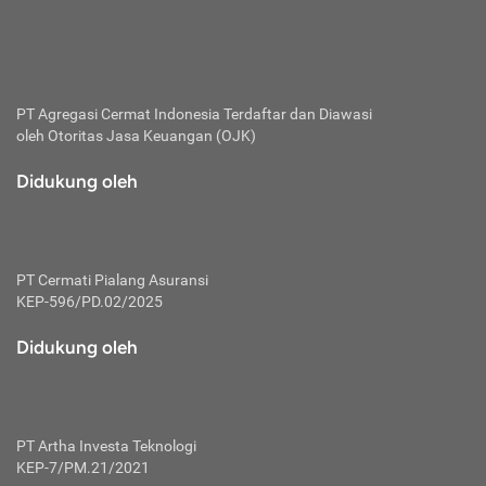
bertanggung jawab membayar premi.
Premi:
Jumlah biaya asuransi yang harus dibayarkan oleh pihak
penanggung.
PT Agregasi Cermat Indonesia
Terdaftar dan Diawasi
oleh Otoritas Jasa Keuangan (OJK)
Polis:
Perjanjian tertulis pihak pemilik polis dengan perusahaan
Didukung oleh
asuransi terkait hak serta kewajiban mengenai asuransi.
Risiko:
Kerugian atau masalah yang mungkin dialami pihak
PT Cermati Pialang Asuransi
tertanggung.
KEP-596/PD.02/2025
Secondary Benefit:
Didukung oleh
Perlindungan atau manfaat tambahan yang dapat diterima
pihak nasabah asuransi dengan menambah biaya premi
yang harus dibayar.
PT Artha Investa Teknologi
Tertanggung:
KEP-7/PM.21/2021
Pihak atau orang yang mendapatkan jaminan perlindungan