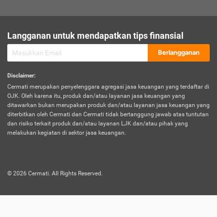
sesuai polis asuransi.
Visa:
Langganan untuk mendapatkan tips finansial
Dokumen bukti jika seseorang boleh melakukan kunjungan ke
sebuah negara tertentu.
Berlangganan
Disclaimer
:
Cermati merupakan penyelenggara agregasi jasa keuangan yang terdaftar di
OJK. Oleh karena itu, produk dan/atau layanan jasa keuangan yang
ditawarkan bukan merupakan produk dan/atau layanan jasa keuangan yang
diterbitkan oleh Cermati dan Cermati tidak bertanggung jawab atas tuntutan
dan risiko terkait produk dan/atau layanan LJK dan/atau pihak yang
melakukan kegiatan di sektor jasa keuangan.
©
2026
Cermati. All Rights Reserved.