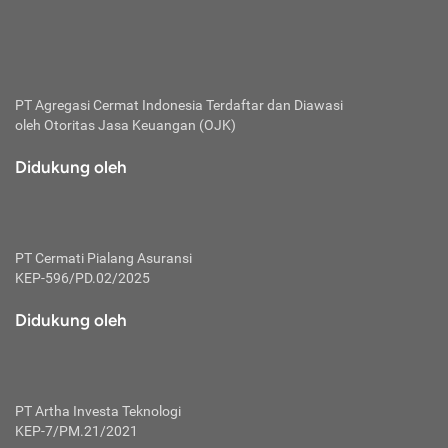
bertanggung jawab membayar premi.
Premi:
Jumlah biaya asuransi yang harus dibayarkan oleh pihak
penanggung.
PT Agregasi Cermat Indonesia
Terdaftar dan Diawasi
oleh Otoritas Jasa Keuangan (OJK)
Polis:
Perjanjian tertulis pihak pemilik polis dengan perusahaan
Didukung oleh
asuransi terkait hak serta kewajiban mengenai asuransi.
Risiko:
Kerugian atau masalah yang mungkin dialami pihak
PT Cermati Pialang Asuransi
tertanggung.
KEP-596/PD.02/2025
Secondary Benefit:
Didukung oleh
Perlindungan atau manfaat tambahan yang dapat diterima
pihak nasabah asuransi dengan menambah biaya premi
yang harus dibayar.
PT Artha Investa Teknologi
Tertanggung:
KEP-7/PM.21/2021
Pihak atau orang yang mendapatkan jaminan perlindungan