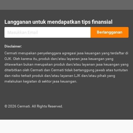
sesuai polis asuransi.
Visa:
Langganan untuk mendapatkan tips finansial
Dokumen bukti jika seseorang boleh melakukan kunjungan ke
sebuah negara tertentu.
Berlangganan
Disclaimer
:
Cermati merupakan penyelenggara agregasi jasa keuangan yang terdaftar di
OJK. Oleh karena itu, produk dan/atau layanan jasa keuangan yang
ditawarkan bukan merupakan produk dan/atau layanan jasa keuangan yang
diterbitkan oleh Cermati dan Cermati tidak bertanggung jawab atas tuntutan
dan risiko terkait produk dan/atau layanan LJK dan/atau pihak yang
melakukan kegiatan di sektor jasa keuangan.
©
2026
Cermati. All Rights Reserved.