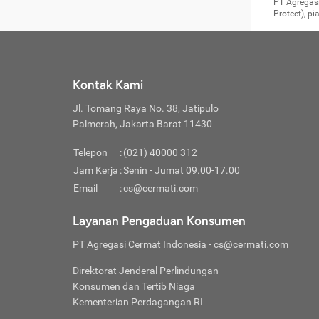
Surat 
tujuan
Reimb
PT Agregasi
berikutny
Asura
membel
Aktuar
perlu dip
Protect), p
pekerja
Perli
perjal
metode p
Asuran
Anda c
Pihak 
alasan
syarat
Jika m
Asuran
sudah 
Jangan
menyer
asuran
luar ne
kebutu
sama.
Jangan
Itiner
Jika A
menamb
Pahami
Cermati
Benefi
Anda k
mencari
harus 
passw
kebutu
Kontak Kami
tangga
profess
Manfaa
mengin
Jaga K
terha
ditulis
berjal
pengga
Jl. Tomang Raya No. 38, Jatipulo
perjal
Jangan
perjal
Palmerah, Jakarta Barat 11430
pihak-
Boardi
perjal
Janga
Kartu 
Luas P
Telepon
:
(021) 40000 312
Jangan
perjal
manapu
Jam Kerja
:
Senin - Jumat 09.00-17.00
Connec
berbah
Waspad
Email
:
cs@cermati.com
Penerb
akan m
Hati-h
Kondis
mengat
Delay:
Layanan Pengaduan Konsumen
dan pa
terverif
Keterl
ada se
Inst
PT Agregasi Cermat Indonesia
- cs@cermati.com
menyem
Face
Klaim 
saja A
Gunaka
Direktorat Jenderal Perlindungan
yang j
Permin
Unduh
Konsumen dan Tertib Niaga
hal in
website
dijanj
Kementerian Perdagangan RI
awal d
Waspad