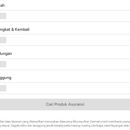
yah
angkat & Kembali
ndungan
nggung
Cari Produk Asuransi
k dan/atau layanan yang ditampilkan merupakan data yang dikumpulkan Cermati untuk membantu p
 sesuai. Segala risiko dan tanggung jawab berada pada masing-masing Lembaga Jasa Keuangan atau mi