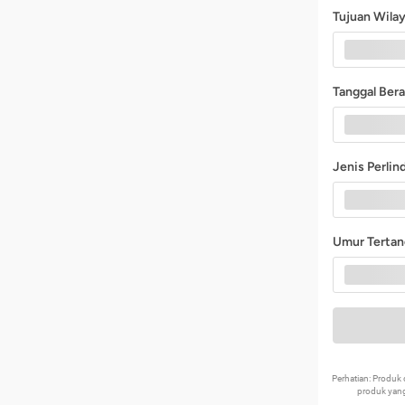
Tujuan Wila
Tanggal Ber
Jenis Perli
Umur Terta
Perhatian: Produ
produk yang