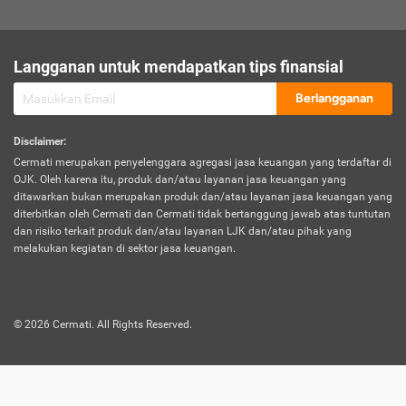
sesuai polis asuransi.
Visa:
Langganan untuk mendapatkan tips finansial
Dokumen bukti jika seseorang boleh melakukan kunjungan ke
sebuah negara tertentu.
Berlangganan
Disclaimer
:
Cermati merupakan penyelenggara agregasi jasa keuangan yang terdaftar di
OJK. Oleh karena itu, produk dan/atau layanan jasa keuangan yang
ditawarkan bukan merupakan produk dan/atau layanan jasa keuangan yang
diterbitkan oleh Cermati dan Cermati tidak bertanggung jawab atas tuntutan
dan risiko terkait produk dan/atau layanan LJK dan/atau pihak yang
melakukan kegiatan di sektor jasa keuangan.
©
2026
Cermati. All Rights Reserved.