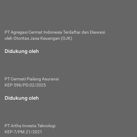
bertanggung jawab membayar premi.
Premi:
Jumlah biaya asuransi yang harus dibayarkan oleh pihak
penanggung.
PT Agregasi Cermat Indonesia
Terdaftar dan Diawasi
oleh Otoritas Jasa Keuangan (OJK)
Polis:
Perjanjian tertulis pihak pemilik polis dengan perusahaan
Didukung oleh
asuransi terkait hak serta kewajiban mengenai asuransi.
Risiko:
Kerugian atau masalah yang mungkin dialami pihak
PT Cermati Pialang Asuransi
tertanggung.
KEP-596/PD.02/2025
Secondary Benefit:
Didukung oleh
Perlindungan atau manfaat tambahan yang dapat diterima
pihak nasabah asuransi dengan menambah biaya premi
yang harus dibayar.
PT Artha Investa Teknologi
Tertanggung:
KEP-7/PM.21/2021
Pihak atau orang yang mendapatkan jaminan perlindungan