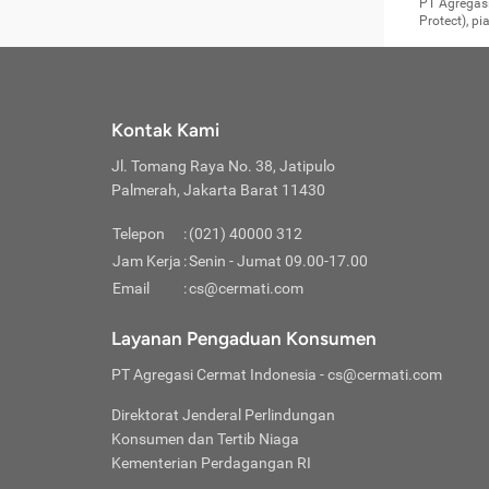
Surat 
tujuan
Reimb
PT Agregasi
berikutny
Asura
membel
Aktuar
perlu dip
Protect), p
pekerja
Perli
perjal
metode p
Asuran
Anda c
Pihak 
alasan
syarat
Jika m
Asuran
sudah 
Jangan
menyer
asuran
luar ne
kebutu
sama.
Jangan
Itiner
Jika A
menamb
Pahami
Cermati
Benefi
Anda k
mencari
harus 
passw
kebutu
Kontak Kami
tangga
profess
Manfaa
mengin
Jaga K
terha
ditulis
berjal
pengga
Jl. Tomang Raya No. 38, Jatipulo
perjal
Jangan
perjal
Palmerah, Jakarta Barat 11430
pihak-
Boardi
perjal
Janga
Kartu 
Luas P
Telepon
:
(021) 40000 312
Jangan
perjal
manapu
Jam Kerja
:
Senin - Jumat 09.00-17.00
Connec
berbah
Waspad
Email
:
cs@cermati.com
Penerb
akan m
Hati-h
Kondis
mengat
Delay:
Layanan Pengaduan Konsumen
dan pa
terverif
Keterl
ada se
Inst
PT Agregasi Cermat Indonesia
- cs@cermati.com
menyem
Face
Klaim 
saja A
Gunaka
Direktorat Jenderal Perlindungan
yang j
Permin
Unduh
Konsumen dan Tertib Niaga
hal in
website
dijanj
Kementerian Perdagangan RI
awal d
Waspad