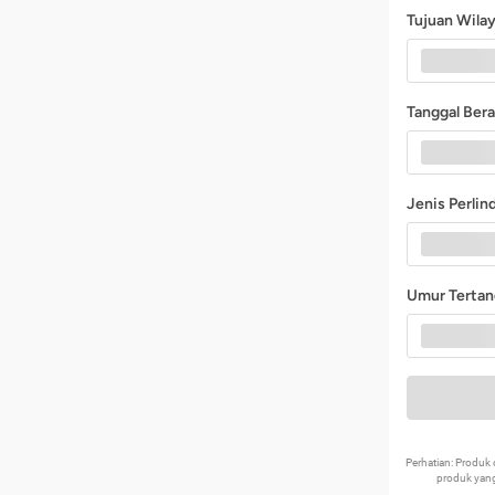
Tujuan Wila
Tanggal Ber
Jenis Perli
Umur Terta
Perhatian: Produ
produk yang