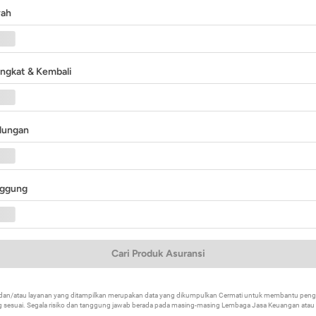
yah
angkat & Kembali
ndungan
nggung
Cari Produk Asuransi
k dan/atau layanan yang ditampilkan merupakan data yang dikumpulkan Cermati untuk membantu p
 sesuai. Segala risiko dan tanggung jawab berada pada masing-masing Lembaga Jasa Keuangan atau mi