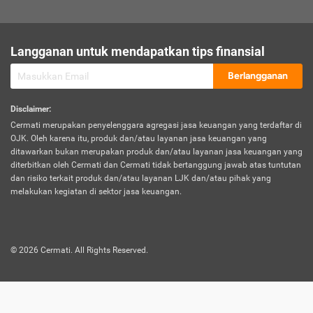
sesuai polis asuransi.
Visa:
Langganan untuk mendapatkan tips finansial
Dokumen bukti jika seseorang boleh melakukan kunjungan ke
sebuah negara tertentu.
Berlangganan
Disclaimer
:
Cermati merupakan penyelenggara agregasi jasa keuangan yang terdaftar di
OJK. Oleh karena itu, produk dan/atau layanan jasa keuangan yang
ditawarkan bukan merupakan produk dan/atau layanan jasa keuangan yang
diterbitkan oleh Cermati dan Cermati tidak bertanggung jawab atas tuntutan
dan risiko terkait produk dan/atau layanan LJK dan/atau pihak yang
melakukan kegiatan di sektor jasa keuangan.
©
2026
Cermati. All Rights Reserved.