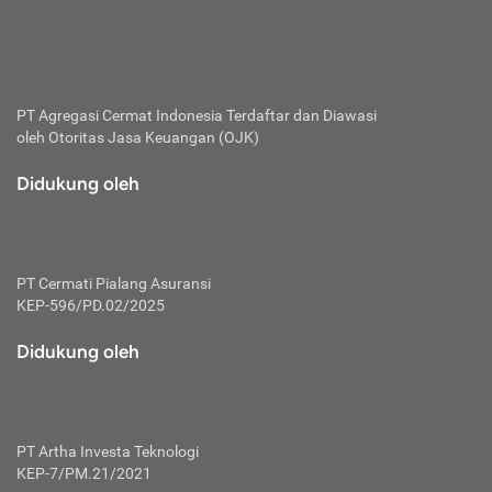
bertanggung jawab membayar premi.
Premi:
Jumlah biaya asuransi yang harus dibayarkan oleh pihak
penanggung.
PT Agregasi Cermat Indonesia
Terdaftar dan Diawasi
oleh Otoritas Jasa Keuangan (OJK)
Polis:
Perjanjian tertulis pihak pemilik polis dengan perusahaan
Didukung oleh
asuransi terkait hak serta kewajiban mengenai asuransi.
Risiko:
Kerugian atau masalah yang mungkin dialami pihak
PT Cermati Pialang Asuransi
tertanggung.
KEP-596/PD.02/2025
Secondary Benefit:
Didukung oleh
Perlindungan atau manfaat tambahan yang dapat diterima
pihak nasabah asuransi dengan menambah biaya premi
yang harus dibayar.
PT Artha Investa Teknologi
Tertanggung:
KEP-7/PM.21/2021
Pihak atau orang yang mendapatkan jaminan perlindungan