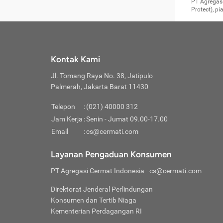
Surat 
tujuan
Reimb
PT Agregasi
berikutny
Asura
membel
Aktuar
perlu dip
Protect), p
pekerja
Perli
perjal
metode p
Asuran
Anda c
Pihak 
alasan
syarat
Jika m
Asuran
sudah 
Jangan
menyer
asuran
luar ne
kebutu
sama.
Jangan
Itiner
Jika A
menamb
Pahami
Cermati
Benefi
Anda k
mencari
harus 
passw
kebutu
Kontak Kami
tangga
profess
Manfaa
mengin
Jaga K
terha
ditulis
berjal
pengga
Jl. Tomang Raya No. 38, Jatipulo
perjal
Jangan
perjal
Palmerah, Jakarta Barat 11430
pihak-
Boardi
perjal
Janga
Kartu 
Luas P
Telepon
:
(021) 40000 312
Jangan
perjal
manapu
Jam Kerja
:
Senin - Jumat 09.00-17.00
Connec
berbah
Waspad
Email
:
cs@cermati.com
Penerb
akan m
Hati-h
Kondis
mengat
Delay:
Layanan Pengaduan Konsumen
dan pa
terverif
Keterl
ada se
Inst
PT Agregasi Cermat Indonesia
- cs@cermati.com
menyem
Face
Klaim 
saja A
Gunaka
Direktorat Jenderal Perlindungan
yang j
Permin
Unduh
Konsumen dan Tertib Niaga
hal in
website
dijanj
Kementerian Perdagangan RI
awal d
Waspad