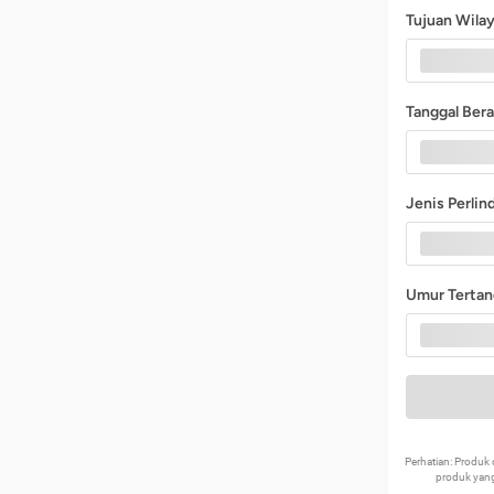
Tujuan Wila
Tanggal Ber
Jenis Perli
Umur Terta
Perhatian: Produ
produk yang