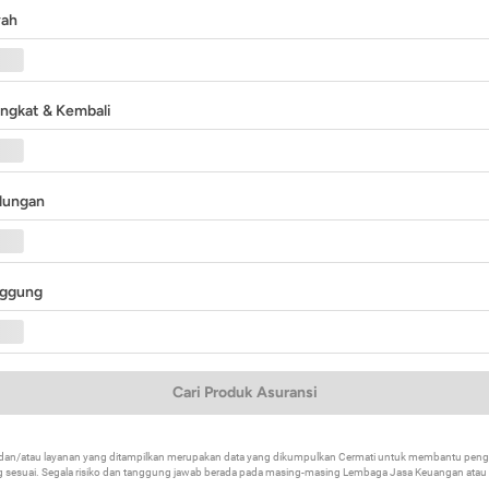
yah
angkat & Kembali
ndungan
nggung
Cari Produk Asuransi
k dan/atau layanan yang ditampilkan merupakan data yang dikumpulkan Cermati untuk membantu p
 sesuai. Segala risiko dan tanggung jawab berada pada masing-masing Lembaga Jasa Keuangan atau mi