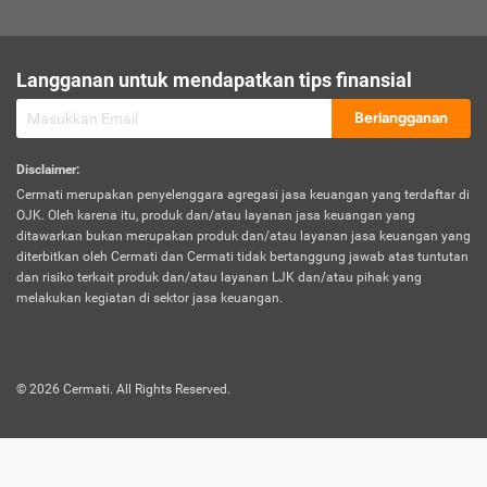
sesuai polis asuransi.
Visa:
Langganan untuk mendapatkan tips finansial
Dokumen bukti jika seseorang boleh melakukan kunjungan ke
sebuah negara tertentu.
Berlangganan
Disclaimer
:
Cermati merupakan penyelenggara agregasi jasa keuangan yang terdaftar di
OJK. Oleh karena itu, produk dan/atau layanan jasa keuangan yang
ditawarkan bukan merupakan produk dan/atau layanan jasa keuangan yang
diterbitkan oleh Cermati dan Cermati tidak bertanggung jawab atas tuntutan
dan risiko terkait produk dan/atau layanan LJK dan/atau pihak yang
melakukan kegiatan di sektor jasa keuangan.
©
2026
Cermati. All Rights Reserved.