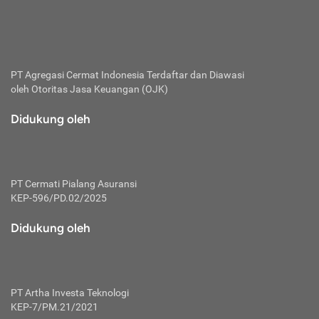
bertanggung jawab membayar premi.
Premi:
Jumlah biaya asuransi yang harus dibayarkan oleh pihak
penanggung.
PT Agregasi Cermat Indonesia
Terdaftar dan Diawasi
oleh Otoritas Jasa Keuangan (OJK)
Polis:
Perjanjian tertulis pihak pemilik polis dengan perusahaan
Didukung oleh
asuransi terkait hak serta kewajiban mengenai asuransi.
Risiko:
Kerugian atau masalah yang mungkin dialami pihak
PT Cermati Pialang Asuransi
tertanggung.
KEP-596/PD.02/2025
Secondary Benefit:
Didukung oleh
Perlindungan atau manfaat tambahan yang dapat diterima
pihak nasabah asuransi dengan menambah biaya premi
yang harus dibayar.
PT Artha Investa Teknologi
Tertanggung:
KEP-7/PM.21/2021
Pihak atau orang yang mendapatkan jaminan perlindungan