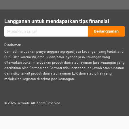
sesuai polis asuransi.
Visa:
Langganan untuk mendapatkan tips finansial
Dokumen bukti jika seseorang boleh melakukan kunjungan ke
sebuah negara tertentu.
Berlangganan
Disclaimer
:
Cermati merupakan penyelenggara agregasi jasa keuangan yang terdaftar di
OJK. Oleh karena itu, produk dan/atau layanan jasa keuangan yang
ditawarkan bukan merupakan produk dan/atau layanan jasa keuangan yang
diterbitkan oleh Cermati dan Cermati tidak bertanggung jawab atas tuntutan
dan risiko terkait produk dan/atau layanan LJK dan/atau pihak yang
melakukan kegiatan di sektor jasa keuangan.
©
2026
Cermati. All Rights Reserved.