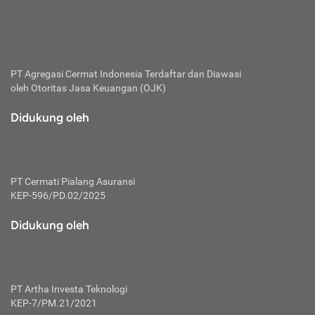
bertanggung jawab membayar premi.
Premi:
Jumlah biaya asuransi yang harus dibayarkan oleh pihak
penanggung.
PT Agregasi Cermat Indonesia
Terdaftar dan Diawasi
oleh Otoritas Jasa Keuangan (OJK)
Polis:
Perjanjian tertulis pihak pemilik polis dengan perusahaan
Didukung oleh
asuransi terkait hak serta kewajiban mengenai asuransi.
Risiko:
Kerugian atau masalah yang mungkin dialami pihak
PT Cermati Pialang Asuransi
tertanggung.
KEP-596/PD.02/2025
Secondary Benefit:
Didukung oleh
Perlindungan atau manfaat tambahan yang dapat diterima
pihak nasabah asuransi dengan menambah biaya premi
yang harus dibayar.
PT Artha Investa Teknologi
Tertanggung:
KEP-7/PM.21/2021
Pihak atau orang yang mendapatkan jaminan perlindungan