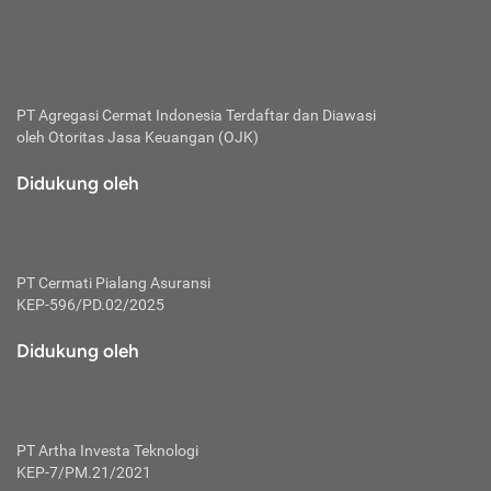
bertanggung jawab membayar premi.
Premi:
Jumlah biaya asuransi yang harus dibayarkan oleh pihak
penanggung.
PT Agregasi Cermat Indonesia
Terdaftar dan Diawasi
oleh Otoritas Jasa Keuangan (OJK)
Polis:
Perjanjian tertulis pihak pemilik polis dengan perusahaan
Didukung oleh
asuransi terkait hak serta kewajiban mengenai asuransi.
Risiko:
Kerugian atau masalah yang mungkin dialami pihak
PT Cermati Pialang Asuransi
tertanggung.
KEP-596/PD.02/2025
Secondary Benefit:
Didukung oleh
Perlindungan atau manfaat tambahan yang dapat diterima
pihak nasabah asuransi dengan menambah biaya premi
yang harus dibayar.
PT Artha Investa Teknologi
Tertanggung:
KEP-7/PM.21/2021
Pihak atau orang yang mendapatkan jaminan perlindungan