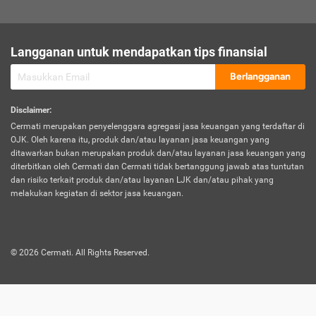
sesuai polis asuransi.
Visa:
Langganan untuk mendapatkan tips finansial
Dokumen bukti jika seseorang boleh melakukan kunjungan ke
sebuah negara tertentu.
Berlangganan
Disclaimer
:
Cermati merupakan penyelenggara agregasi jasa keuangan yang terdaftar di
OJK. Oleh karena itu, produk dan/atau layanan jasa keuangan yang
ditawarkan bukan merupakan produk dan/atau layanan jasa keuangan yang
diterbitkan oleh Cermati dan Cermati tidak bertanggung jawab atas tuntutan
dan risiko terkait produk dan/atau layanan LJK dan/atau pihak yang
melakukan kegiatan di sektor jasa keuangan.
©
2026
Cermati. All Rights Reserved.