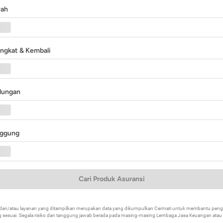
yah
angkat & Kembali
ndungan
nggung
Cari Produk Asuransi
k dan/atau layanan yang ditampilkan merupakan data yang dikumpulkan Cermati untuk membantu p
 sesuai. Segala risiko dan tanggung jawab berada pada masing-masing Lembaga Jasa Keuangan atau mi