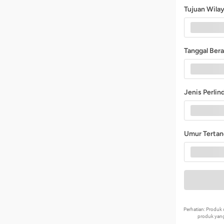
Tujuan Wila
Tanggal Ber
Jenis Perli
Umur Terta
Perhatian: Produ
produk yang