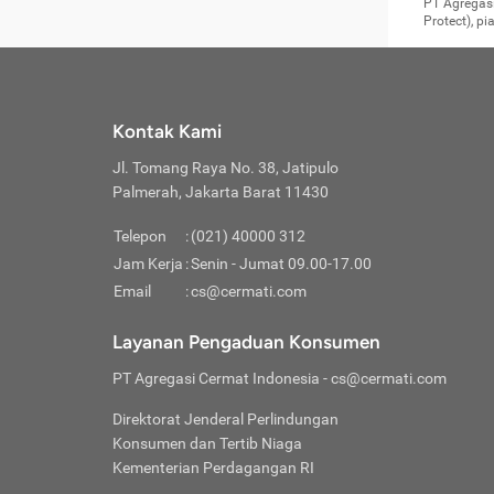
Surat 
tujuan
Reimb
PT Agregasi
berikutny
Asura
membel
Aktuar
perlu dip
Protect), p
pekerja
Perli
perjal
metode p
Asuran
Anda c
Pihak 
alasan
syarat
Jika m
Asuran
sudah 
Jangan
menyer
asuran
luar ne
kebutu
sama.
Jangan
Itiner
Jika A
menamb
Pahami
Cermati
Benefi
Anda k
mencari
harus 
passw
kebutu
Kontak Kami
tangga
profess
Manfaa
mengin
Jaga K
terha
ditulis
berjal
pengga
Jl. Tomang Raya No. 38, Jatipulo
perjal
Jangan
perjal
Palmerah, Jakarta Barat 11430
pihak-
Boardi
perjal
Janga
Kartu 
Luas P
Telepon
:
(021) 40000 312
Jangan
perjal
manapu
Jam Kerja
:
Senin - Jumat 09.00-17.00
Connec
berbah
Waspad
Email
:
cs@cermati.com
Penerb
akan m
Hati-h
Kondis
mengat
Delay:
Layanan Pengaduan Konsumen
dan pa
terverif
Keterl
ada se
Inst
PT Agregasi Cermat Indonesia
- cs@cermati.com
menyem
Face
Klaim 
saja A
Gunaka
Direktorat Jenderal Perlindungan
yang j
Permin
Unduh
Konsumen dan Tertib Niaga
hal in
website
dijanj
Kementerian Perdagangan RI
awal d
Waspad