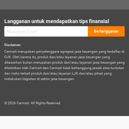
sesuai polis asuransi.
Visa:
Langganan untuk mendapatkan tips finansial
Dokumen bukti jika seseorang boleh melakukan kunjungan ke
sebuah negara tertentu.
Berlangganan
Disclaimer
:
Cermati merupakan penyelenggara agregasi jasa keuangan yang terdaftar di
OJK. Oleh karena itu, produk dan/atau layanan jasa keuangan yang
ditawarkan bukan merupakan produk dan/atau layanan jasa keuangan yang
diterbitkan oleh Cermati dan Cermati tidak bertanggung jawab atas tuntutan
dan risiko terkait produk dan/atau layanan LJK dan/atau pihak yang
melakukan kegiatan di sektor jasa keuangan.
©
2026
Cermati. All Rights Reserved.