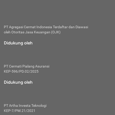
bertanggung jawab membayar premi.
Premi:
Jumlah biaya asuransi yang harus dibayarkan oleh pihak
penanggung.
PT Agregasi Cermat Indonesia
Terdaftar dan Diawasi
oleh Otoritas Jasa Keuangan (OJK)
Polis:
Perjanjian tertulis pihak pemilik polis dengan perusahaan
Didukung oleh
asuransi terkait hak serta kewajiban mengenai asuransi.
Risiko:
Kerugian atau masalah yang mungkin dialami pihak
PT Cermati Pialang Asuransi
tertanggung.
KEP-596/PD.02/2025
Secondary Benefit:
Didukung oleh
Perlindungan atau manfaat tambahan yang dapat diterima
pihak nasabah asuransi dengan menambah biaya premi
yang harus dibayar.
PT Artha Investa Teknologi
Tertanggung:
KEP-7/PM.21/2021
Pihak atau orang yang mendapatkan jaminan perlindungan