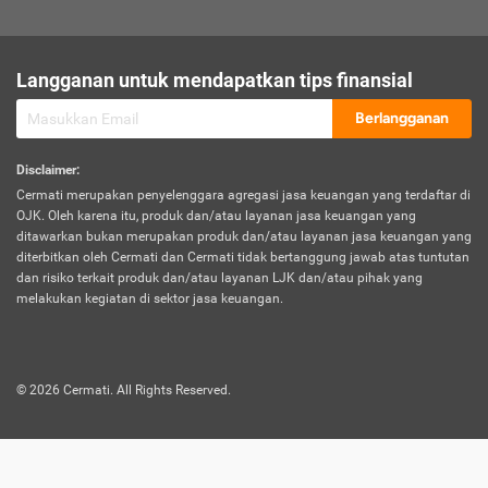
sesuai polis asuransi.
Visa:
Langganan untuk mendapatkan tips finansial
Dokumen bukti jika seseorang boleh melakukan kunjungan ke
sebuah negara tertentu.
Berlangganan
Disclaimer
:
Cermati merupakan penyelenggara agregasi jasa keuangan yang terdaftar di
OJK. Oleh karena itu, produk dan/atau layanan jasa keuangan yang
ditawarkan bukan merupakan produk dan/atau layanan jasa keuangan yang
diterbitkan oleh Cermati dan Cermati tidak bertanggung jawab atas tuntutan
dan risiko terkait produk dan/atau layanan LJK dan/atau pihak yang
melakukan kegiatan di sektor jasa keuangan.
©
2026
Cermati. All Rights Reserved.