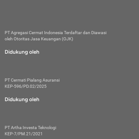
bertanggung jawab membayar premi.
Premi:
Jumlah biaya asuransi yang harus dibayarkan oleh pihak
penanggung.
PT Agregasi Cermat Indonesia
Terdaftar dan Diawasi
oleh Otoritas Jasa Keuangan (OJK)
Polis:
Perjanjian tertulis pihak pemilik polis dengan perusahaan
Didukung oleh
asuransi terkait hak serta kewajiban mengenai asuransi.
Risiko:
Kerugian atau masalah yang mungkin dialami pihak
PT Cermati Pialang Asuransi
tertanggung.
KEP-596/PD.02/2025
Secondary Benefit:
Didukung oleh
Perlindungan atau manfaat tambahan yang dapat diterima
pihak nasabah asuransi dengan menambah biaya premi
yang harus dibayar.
PT Artha Investa Teknologi
Tertanggung:
KEP-7/PM.21/2021
Pihak atau orang yang mendapatkan jaminan perlindungan