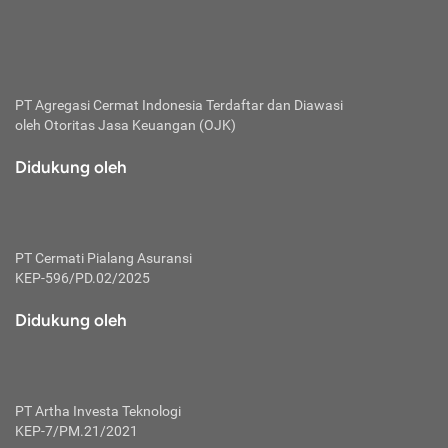
bertanggung jawab membayar premi.
Premi:
Jumlah biaya asuransi yang harus dibayarkan oleh pihak
penanggung.
PT Agregasi Cermat Indonesia
Terdaftar dan Diawasi
oleh Otoritas Jasa Keuangan (OJK)
Polis:
Perjanjian tertulis pihak pemilik polis dengan perusahaan
Didukung oleh
asuransi terkait hak serta kewajiban mengenai asuransi.
Risiko:
Kerugian atau masalah yang mungkin dialami pihak
PT Cermati Pialang Asuransi
tertanggung.
KEP-596/PD.02/2025
Secondary Benefit:
Didukung oleh
Perlindungan atau manfaat tambahan yang dapat diterima
pihak nasabah asuransi dengan menambah biaya premi
yang harus dibayar.
PT Artha Investa Teknologi
Tertanggung:
KEP-7/PM.21/2021
Pihak atau orang yang mendapatkan jaminan perlindungan