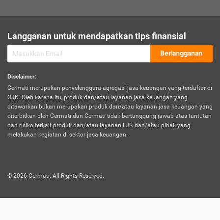
sesuai polis asuransi.
Visa:
Langganan untuk mendapatkan tips finansial
Dokumen bukti jika seseorang boleh melakukan kunjungan ke
sebuah negara tertentu.
Berlangganan
Disclaimer
:
Cermati merupakan penyelenggara agregasi jasa keuangan yang terdaftar di
OJK. Oleh karena itu, produk dan/atau layanan jasa keuangan yang
ditawarkan bukan merupakan produk dan/atau layanan jasa keuangan yang
diterbitkan oleh Cermati dan Cermati tidak bertanggung jawab atas tuntutan
dan risiko terkait produk dan/atau layanan LJK dan/atau pihak yang
melakukan kegiatan di sektor jasa keuangan.
©
2026
Cermati. All Rights Reserved.