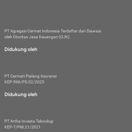
bertanggung jawab membayar premi.
Premi:
Jumlah biaya asuransi yang harus dibayarkan oleh pihak
penanggung.
PT Agregasi Cermat Indonesia
Terdaftar dan Diawasi
oleh Otoritas Jasa Keuangan (OJK)
Polis:
Perjanjian tertulis pihak pemilik polis dengan perusahaan
Didukung oleh
asuransi terkait hak serta kewajiban mengenai asuransi.
Risiko:
Kerugian atau masalah yang mungkin dialami pihak
PT Cermati Pialang Asuransi
tertanggung.
KEP-596/PD.02/2025
Secondary Benefit:
Didukung oleh
Perlindungan atau manfaat tambahan yang dapat diterima
pihak nasabah asuransi dengan menambah biaya premi
yang harus dibayar.
PT Artha Investa Teknologi
Tertanggung:
KEP-7/PM.21/2021
Pihak atau orang yang mendapatkan jaminan perlindungan