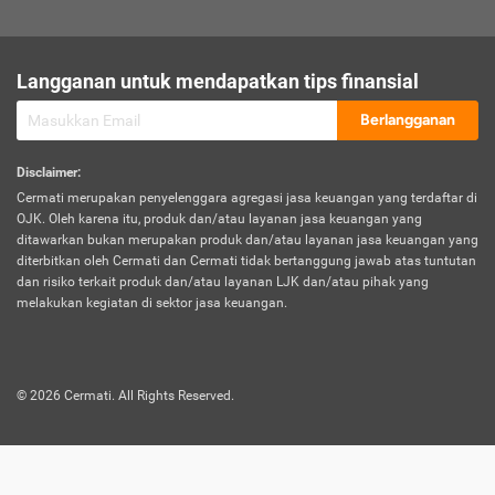
sesuai polis asuransi.
Visa:
Langganan untuk mendapatkan tips finansial
Dokumen bukti jika seseorang boleh melakukan kunjungan ke
sebuah negara tertentu.
Berlangganan
Disclaimer
:
Cermati merupakan penyelenggara agregasi jasa keuangan yang terdaftar di
OJK. Oleh karena itu, produk dan/atau layanan jasa keuangan yang
ditawarkan bukan merupakan produk dan/atau layanan jasa keuangan yang
diterbitkan oleh Cermati dan Cermati tidak bertanggung jawab atas tuntutan
dan risiko terkait produk dan/atau layanan LJK dan/atau pihak yang
melakukan kegiatan di sektor jasa keuangan.
©
2026
Cermati. All Rights Reserved.