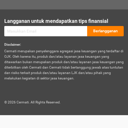
sesuai polis asuransi.
Visa:
Langganan untuk mendapatkan tips finansial
Dokumen bukti jika seseorang boleh melakukan kunjungan ke
sebuah negara tertentu.
Berlangganan
Disclaimer
:
Cermati merupakan penyelenggara agregasi jasa keuangan yang terdaftar di
OJK. Oleh karena itu, produk dan/atau layanan jasa keuangan yang
ditawarkan bukan merupakan produk dan/atau layanan jasa keuangan yang
diterbitkan oleh Cermati dan Cermati tidak bertanggung jawab atas tuntutan
dan risiko terkait produk dan/atau layanan LJK dan/atau pihak yang
melakukan kegiatan di sektor jasa keuangan.
©
2026
Cermati. All Rights Reserved.