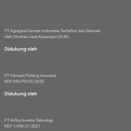
bertanggung jawab membayar premi.
Premi:
Jumlah biaya asuransi yang harus dibayarkan oleh pihak
penanggung.
PT Agregasi Cermat Indonesia
Terdaftar dan Diawasi
oleh Otoritas Jasa Keuangan (OJK)
Polis:
Perjanjian tertulis pihak pemilik polis dengan perusahaan
Didukung oleh
asuransi terkait hak serta kewajiban mengenai asuransi.
Risiko:
Kerugian atau masalah yang mungkin dialami pihak
PT Cermati Pialang Asuransi
tertanggung.
KEP-596/PD.02/2025
Secondary Benefit:
Didukung oleh
Perlindungan atau manfaat tambahan yang dapat diterima
pihak nasabah asuransi dengan menambah biaya premi
yang harus dibayar.
PT Artha Investa Teknologi
Tertanggung:
KEP-7/PM.21/2021
Pihak atau orang yang mendapatkan jaminan perlindungan