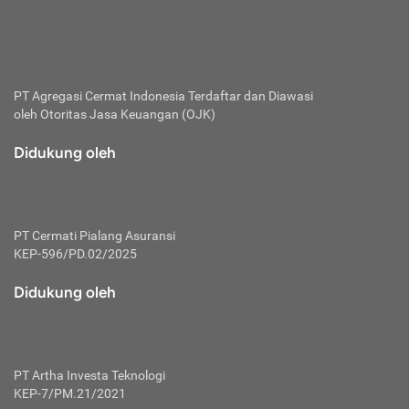
bertanggung jawab membayar premi.
Premi:
Jumlah biaya asuransi yang harus dibayarkan oleh pihak
penanggung.
PT Agregasi Cermat Indonesia
Terdaftar dan Diawasi
oleh Otoritas Jasa Keuangan (OJK)
Polis:
Perjanjian tertulis pihak pemilik polis dengan perusahaan
Didukung oleh
asuransi terkait hak serta kewajiban mengenai asuransi.
Risiko:
Kerugian atau masalah yang mungkin dialami pihak
PT Cermati Pialang Asuransi
tertanggung.
KEP-596/PD.02/2025
Secondary Benefit:
Didukung oleh
Perlindungan atau manfaat tambahan yang dapat diterima
pihak nasabah asuransi dengan menambah biaya premi
yang harus dibayar.
PT Artha Investa Teknologi
Tertanggung:
KEP-7/PM.21/2021
Pihak atau orang yang mendapatkan jaminan perlindungan