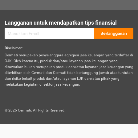
sesuai polis asuransi.
Visa:
Langganan untuk mendapatkan tips finansial
Dokumen bukti jika seseorang boleh melakukan kunjungan ke
sebuah negara tertentu.
Berlangganan
Disclaimer
:
Cermati merupakan penyelenggara agregasi jasa keuangan yang terdaftar di
OJK. Oleh karena itu, produk dan/atau layanan jasa keuangan yang
ditawarkan bukan merupakan produk dan/atau layanan jasa keuangan yang
diterbitkan oleh Cermati dan Cermati tidak bertanggung jawab atas tuntutan
dan risiko terkait produk dan/atau layanan LJK dan/atau pihak yang
melakukan kegiatan di sektor jasa keuangan.
©
2026
Cermati. All Rights Reserved.