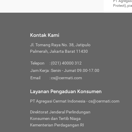
Surat 
tujuan
Reimb
PT Agregasi
berikutny
Asura
membel
Aktuar
perlu dip
Protect), p
pekerja
Perli
perjal
metode p
Asuran
Anda c
Pihak 
alasan
syarat
Jika m
Asuran
sudah 
Jangan
menyer
asuran
luar ne
kebutu
sama.
Jangan
Itiner
Jika A
menamb
Pahami
Cermati
Benefi
Anda k
mencari
harus 
passw
kebutu
Kontak Kami
tangga
profess
Manfaa
mengin
Jaga K
terha
ditulis
berjal
pengga
Jl. Tomang Raya No. 38, Jatipulo
perjal
Jangan
perjal
Palmerah, Jakarta Barat 11430
pihak-
Boardi
perjal
Janga
Kartu 
Luas P
Telepon
:
(021) 40000 312
Jangan
perjal
manapu
Jam Kerja
:
Senin - Jumat 09.00-17.00
Connec
berbah
Waspad
Email
:
cs@cermati.com
Penerb
akan m
Hati-h
Kondis
mengat
Delay:
Layanan Pengaduan Konsumen
dan pa
terverif
Keterl
ada se
Inst
PT Agregasi Cermat Indonesia
- cs@cermati.com
menyem
Face
Klaim 
saja A
Gunaka
Direktorat Jenderal Perlindungan
yang j
Permin
Unduh
Konsumen dan Tertib Niaga
hal in
website
dijanj
Kementerian Perdagangan RI
awal d
Waspad