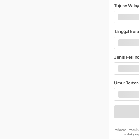
Tujuan Wila
Tanggal Ber
Jenis Perli
Umur Terta
Perhatian: Produ
produk yang