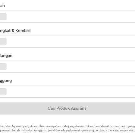
yah
angkat & Kembali
ndungan
nggung
Cari Produk Asuransi
k dan/atau layanan yang ditampilkan merupakan data yang dikumpulkan Cermati untuk membantu p
 sesuai. Segala risiko dan tanggung jawab berada pada masing-masing Lembaga Jasa Keuangan atau mi