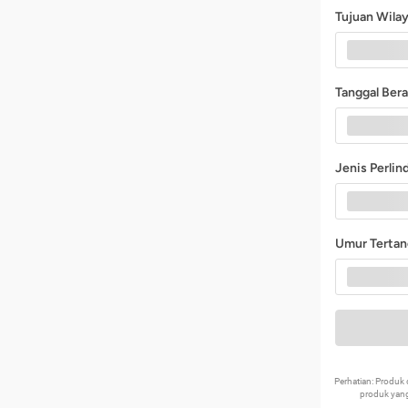
Tujuan Wila
Tanggal Ber
Jenis Perli
Umur Terta
Perhatian: Produ
produk yang