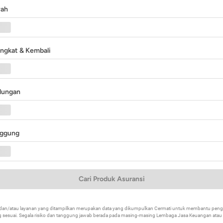
yah
angkat & Kembali
ndungan
nggung
Cari Produk Asuransi
k dan/atau layanan yang ditampilkan merupakan data yang dikumpulkan Cermati untuk membantu p
 sesuai. Segala risiko dan tanggung jawab berada pada masing-masing Lembaga Jasa Keuangan atau mi