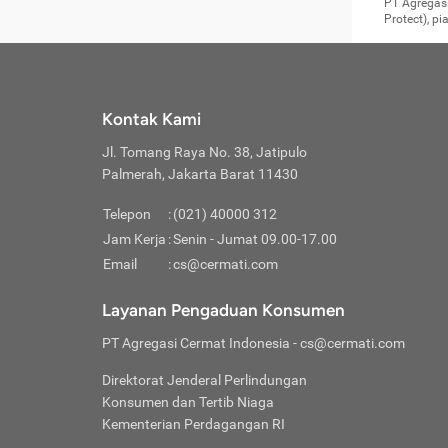
Surat 
tujuan
Reimb
PT Agregasi
berikutny
Asura
membel
Aktuar
perlu dip
Protect), p
pekerja
Perli
perjal
metode p
Asuran
Anda c
Pihak 
alasan
syarat
Jika m
Asuran
sudah 
Jangan
menyer
asuran
luar ne
kebutu
sama.
Jangan
Itiner
Jika A
menamb
Pahami
Cermati
Benefi
Anda k
mencari
harus 
passw
kebutu
Kontak Kami
tangga
profess
Manfaa
mengin
Jaga K
terha
ditulis
berjal
pengga
Jl. Tomang Raya No. 38, Jatipulo
perjal
Jangan
perjal
Palmerah, Jakarta Barat 11430
pihak-
Boardi
perjal
Janga
Kartu 
Luas P
Telepon
:
(021) 40000 312
Jangan
perjal
manapu
Jam Kerja
:
Senin - Jumat 09.00-17.00
Connec
berbah
Waspad
Email
:
cs@cermati.com
Penerb
akan m
Hati-h
Kondis
mengat
Delay:
Layanan Pengaduan Konsumen
dan pa
terverif
Keterl
ada se
Inst
PT Agregasi Cermat Indonesia
- cs@cermati.com
menyem
Face
Klaim 
saja A
Gunaka
Direktorat Jenderal Perlindungan
yang j
Permin
Unduh
Konsumen dan Tertib Niaga
hal in
website
dijanj
Kementerian Perdagangan RI
awal d
Waspad