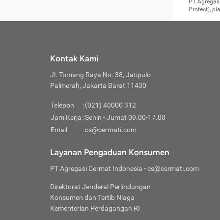
Surat 
tujuan
Reimb
PT Agregasi
berikutny
Asura
membel
Aktuar
perlu dip
Protect), p
pekerja
Perli
perjal
metode p
Asuran
Anda c
Pihak 
alasan
syarat
Jika m
Asuran
sudah 
Jangan
menyer
asuran
luar ne
kebutu
sama.
Jangan
Itiner
Jika A
menamb
Pahami
Cermati
Benefi
Anda k
mencari
harus 
passw
kebutu
Kontak Kami
tangga
profess
Manfaa
mengin
Jaga K
terha
ditulis
berjal
pengga
Jl. Tomang Raya No. 38, Jatipulo
perjal
Jangan
perjal
Palmerah, Jakarta Barat 11430
pihak-
Boardi
perjal
Janga
Kartu 
Luas P
Telepon
:
(021) 40000 312
Jangan
perjal
manapu
Jam Kerja
:
Senin - Jumat 09.00-17.00
Connec
berbah
Waspad
Email
:
cs@cermati.com
Penerb
akan m
Hati-h
Kondis
mengat
Delay:
Layanan Pengaduan Konsumen
dan pa
terverif
Keterl
ada se
Inst
PT Agregasi Cermat Indonesia
- cs@cermati.com
menyem
Face
Klaim 
saja A
Gunaka
Direktorat Jenderal Perlindungan
yang j
Permin
Unduh
Konsumen dan Tertib Niaga
hal in
website
dijanj
Kementerian Perdagangan RI
awal d
Waspad