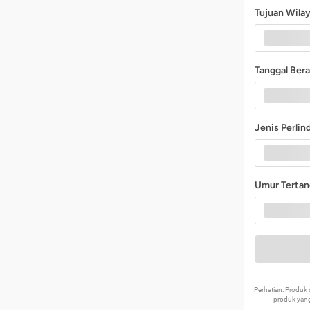
Tujuan Wila
Tanggal Ber
Jenis Perli
Umur Terta
Perhatian: Produ
produk yang