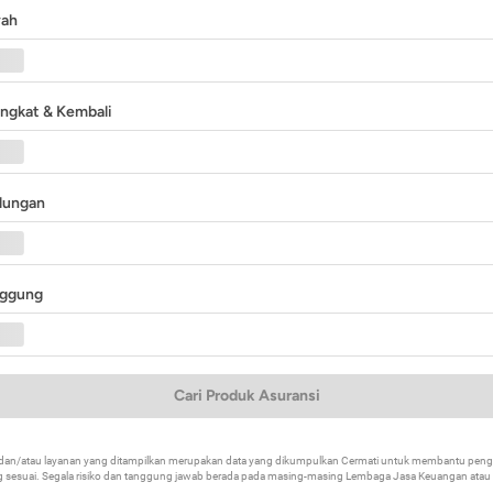
yah
angkat & Kembali
ndungan
nggung
Cari Produk Asuransi
k dan/atau layanan yang ditampilkan merupakan data yang dikumpulkan Cermati untuk membantu p
 sesuai. Segala risiko dan tanggung jawab berada pada masing-masing Lembaga Jasa Keuangan atau mi