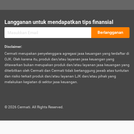
sesuai polis asuransi.
Visa:
Langganan untuk mendapatkan tips finansial
Dokumen bukti jika seseorang boleh melakukan kunjungan ke
sebuah negara tertentu.
Berlangganan
Disclaimer
:
Cermati merupakan penyelenggara agregasi jasa keuangan yang terdaftar di
OJK. Oleh karena itu, produk dan/atau layanan jasa keuangan yang
ditawarkan bukan merupakan produk dan/atau layanan jasa keuangan yang
diterbitkan oleh Cermati dan Cermati tidak bertanggung jawab atas tuntutan
dan risiko terkait produk dan/atau layanan LJK dan/atau pihak yang
melakukan kegiatan di sektor jasa keuangan.
©
2026
Cermati. All Rights Reserved.