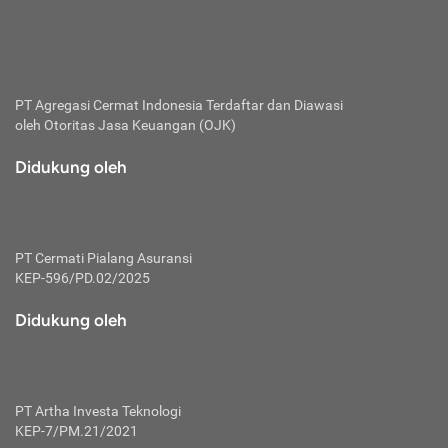
bertanggung jawab membayar premi.
Premi:
Jumlah biaya asuransi yang harus dibayarkan oleh pihak
penanggung.
PT Agregasi Cermat Indonesia
Terdaftar dan Diawasi
oleh Otoritas Jasa Keuangan (OJK)
Polis:
Perjanjian tertulis pihak pemilik polis dengan perusahaan
Didukung oleh
asuransi terkait hak serta kewajiban mengenai asuransi.
Risiko:
Kerugian atau masalah yang mungkin dialami pihak
PT Cermati Pialang Asuransi
tertanggung.
KEP-596/PD.02/2025
Secondary Benefit:
Didukung oleh
Perlindungan atau manfaat tambahan yang dapat diterima
pihak nasabah asuransi dengan menambah biaya premi
yang harus dibayar.
PT Artha Investa Teknologi
Tertanggung:
KEP-7/PM.21/2021
Pihak atau orang yang mendapatkan jaminan perlindungan