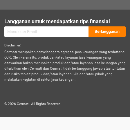
sesuai polis asuransi.
Visa:
Langganan untuk mendapatkan tips finansial
Dokumen bukti jika seseorang boleh melakukan kunjungan ke
sebuah negara tertentu.
Berlangganan
Disclaimer
:
Cermati merupakan penyelenggara agregasi jasa keuangan yang terdaftar di
OJK. Oleh karena itu, produk dan/atau layanan jasa keuangan yang
ditawarkan bukan merupakan produk dan/atau layanan jasa keuangan yang
diterbitkan oleh Cermati dan Cermati tidak bertanggung jawab atas tuntutan
dan risiko terkait produk dan/atau layanan LJK dan/atau pihak yang
melakukan kegiatan di sektor jasa keuangan.
©
2026
Cermati. All Rights Reserved.