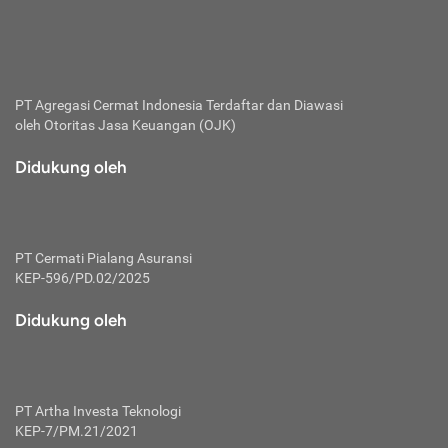
bertanggung jawab membayar premi.
Premi:
Jumlah biaya asuransi yang harus dibayarkan oleh pihak
penanggung.
PT Agregasi Cermat Indonesia
Terdaftar dan Diawasi
oleh Otoritas Jasa Keuangan (OJK)
Polis:
Perjanjian tertulis pihak pemilik polis dengan perusahaan
Didukung oleh
asuransi terkait hak serta kewajiban mengenai asuransi.
Risiko:
Kerugian atau masalah yang mungkin dialami pihak
PT Cermati Pialang Asuransi
tertanggung.
KEP-596/PD.02/2025
Secondary Benefit:
Didukung oleh
Perlindungan atau manfaat tambahan yang dapat diterima
pihak nasabah asuransi dengan menambah biaya premi
yang harus dibayar.
PT Artha Investa Teknologi
Tertanggung:
KEP-7/PM.21/2021
Pihak atau orang yang mendapatkan jaminan perlindungan