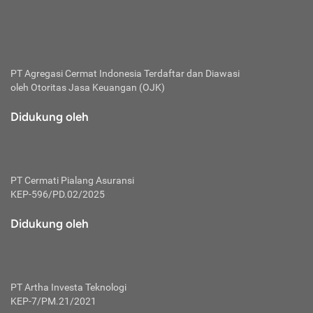
bertanggung jawab membayar premi.
Premi:
Jumlah biaya asuransi yang harus dibayarkan oleh pihak
penanggung.
PT Agregasi Cermat Indonesia
Terdaftar dan Diawasi
oleh Otoritas Jasa Keuangan (OJK)
Polis:
Perjanjian tertulis pihak pemilik polis dengan perusahaan
Didukung oleh
asuransi terkait hak serta kewajiban mengenai asuransi.
Risiko:
Kerugian atau masalah yang mungkin dialami pihak
PT Cermati Pialang Asuransi
tertanggung.
KEP-596/PD.02/2025
Secondary Benefit:
Didukung oleh
Perlindungan atau manfaat tambahan yang dapat diterima
pihak nasabah asuransi dengan menambah biaya premi
yang harus dibayar.
PT Artha Investa Teknologi
Tertanggung:
KEP-7/PM.21/2021
Pihak atau orang yang mendapatkan jaminan perlindungan