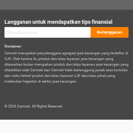
sesuai polis asuransi.
Visa:
Langganan untuk mendapatkan tips finansial
Dokumen bukti jika seseorang boleh melakukan kunjungan ke
sebuah negara tertentu.
Berlangganan
Disclaimer
:
Cermati merupakan penyelenggara agregasi jasa keuangan yang terdaftar di
OJK. Oleh karena itu, produk dan/atau layanan jasa keuangan yang
ditawarkan bukan merupakan produk dan/atau layanan jasa keuangan yang
diterbitkan oleh Cermati dan Cermati tidak bertanggung jawab atas tuntutan
dan risiko terkait produk dan/atau layanan LJK dan/atau pihak yang
melakukan kegiatan di sektor jasa keuangan.
©
2026
Cermati. All Rights Reserved.