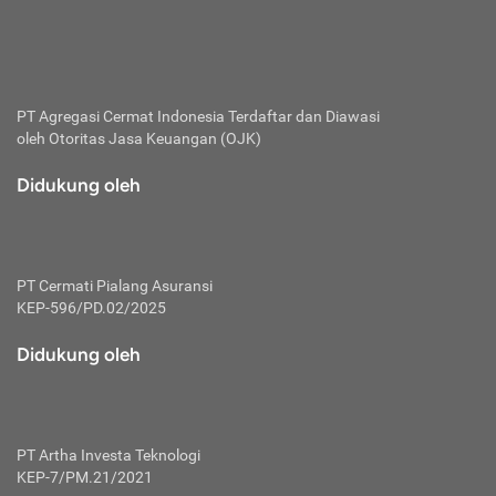
bertanggung jawab membayar premi.
Premi:
Jumlah biaya asuransi yang harus dibayarkan oleh pihak
penanggung.
PT Agregasi Cermat Indonesia
Terdaftar dan Diawasi
oleh Otoritas Jasa Keuangan (OJK)
Polis:
Perjanjian tertulis pihak pemilik polis dengan perusahaan
Didukung oleh
asuransi terkait hak serta kewajiban mengenai asuransi.
Risiko:
Kerugian atau masalah yang mungkin dialami pihak
PT Cermati Pialang Asuransi
tertanggung.
KEP-596/PD.02/2025
Secondary Benefit:
Didukung oleh
Perlindungan atau manfaat tambahan yang dapat diterima
pihak nasabah asuransi dengan menambah biaya premi
yang harus dibayar.
PT Artha Investa Teknologi
Tertanggung:
KEP-7/PM.21/2021
Pihak atau orang yang mendapatkan jaminan perlindungan