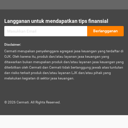
sesuai polis asuransi.
Visa:
Langganan untuk mendapatkan tips finansial
Dokumen bukti jika seseorang boleh melakukan kunjungan ke
sebuah negara tertentu.
Berlangganan
Disclaimer
:
Cermati merupakan penyelenggara agregasi jasa keuangan yang terdaftar di
OJK. Oleh karena itu, produk dan/atau layanan jasa keuangan yang
ditawarkan bukan merupakan produk dan/atau layanan jasa keuangan yang
diterbitkan oleh Cermati dan Cermati tidak bertanggung jawab atas tuntutan
dan risiko terkait produk dan/atau layanan LJK dan/atau pihak yang
melakukan kegiatan di sektor jasa keuangan.
©
2026
Cermati. All Rights Reserved.