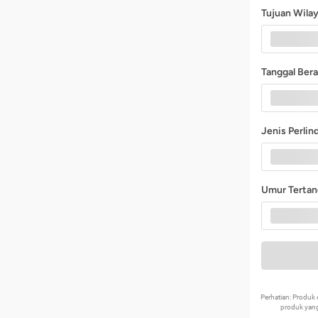
Tujuan Wila
Tanggal Ber
Jenis Perli
Umur Terta
Perhatian: Produ
produk yang