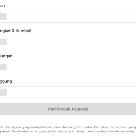
yah
angkat & Kembali
ndungan
nggung
Cari Produk Asuransi
k dan/atau layanan yang ditampilkan merupakan data yang dikumpulkan Cermati untuk membantu p
 sesuai. Segala risiko dan tanggung jawab berada pada masing-masing Lembaga Jasa Keuangan atau mi