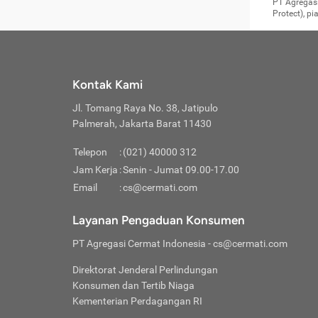
Surat 
tujuan
Reimb
PT Agregasi
berikutny
Asura
membel
Aktuar
perlu dip
Protect), p
pekerja
Perli
perjal
metode p
Asuran
Anda c
Pihak 
alasan
syarat
Jika m
Asuran
sudah 
Jangan
menyer
asuran
luar ne
kebutu
sama.
Jangan
Itiner
Jika A
menamb
Pahami
Cermati
Benefi
Anda k
mencari
harus 
passw
kebutu
Kontak Kami
tangga
profess
Manfaa
mengin
Jaga K
terha
ditulis
berjal
pengga
Jl. Tomang Raya No. 38, Jatipulo
perjal
Jangan
perjal
Palmerah, Jakarta Barat 11430
pihak-
Boardi
perjal
Janga
Kartu 
Luas P
Telepon
:
(021) 40000 312
Jangan
perjal
manapu
Jam Kerja
:
Senin - Jumat 09.00-17.00
Connec
berbah
Waspad
Email
:
cs@cermati.com
Penerb
akan m
Hati-h
Kondis
mengat
Delay:
Layanan Pengaduan Konsumen
dan pa
terverif
Keterl
ada se
Inst
PT Agregasi Cermat Indonesia
- cs@cermati.com
menyem
Face
Klaim 
saja A
Gunaka
Direktorat Jenderal Perlindungan
yang j
Permin
Unduh
Konsumen dan Tertib Niaga
hal in
website
dijanj
Kementerian Perdagangan RI
awal d
Waspad