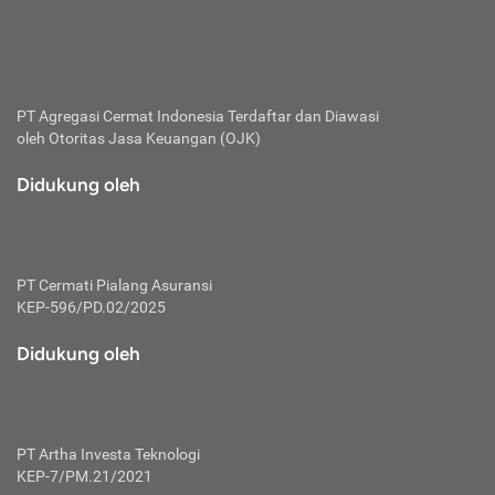
bertanggung jawab membayar premi.
Premi:
Jumlah biaya asuransi yang harus dibayarkan oleh pihak
penanggung.
PT Agregasi Cermat Indonesia
Terdaftar dan Diawasi
oleh Otoritas Jasa Keuangan (OJK)
Polis:
Perjanjian tertulis pihak pemilik polis dengan perusahaan
Didukung oleh
asuransi terkait hak serta kewajiban mengenai asuransi.
Risiko:
Kerugian atau masalah yang mungkin dialami pihak
PT Cermati Pialang Asuransi
tertanggung.
KEP-596/PD.02/2025
Secondary Benefit:
Didukung oleh
Perlindungan atau manfaat tambahan yang dapat diterima
pihak nasabah asuransi dengan menambah biaya premi
yang harus dibayar.
PT Artha Investa Teknologi
Tertanggung:
KEP-7/PM.21/2021
Pihak atau orang yang mendapatkan jaminan perlindungan