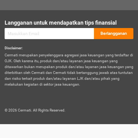
sesuai polis asuransi.
Visa:
Langganan untuk mendapatkan tips finansial
Dokumen bukti jika seseorang boleh melakukan kunjungan ke
sebuah negara tertentu.
Berlangganan
Disclaimer
:
Cermati merupakan penyelenggara agregasi jasa keuangan yang terdaftar di
OJK. Oleh karena itu, produk dan/atau layanan jasa keuangan yang
ditawarkan bukan merupakan produk dan/atau layanan jasa keuangan yang
diterbitkan oleh Cermati dan Cermati tidak bertanggung jawab atas tuntutan
dan risiko terkait produk dan/atau layanan LJK dan/atau pihak yang
melakukan kegiatan di sektor jasa keuangan.
©
2026
Cermati. All Rights Reserved.