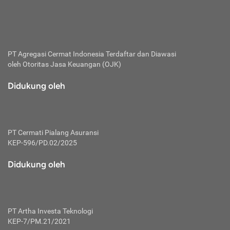
bertanggung jawab membayar premi.
Premi:
Jumlah biaya asuransi yang harus dibayarkan oleh pihak
penanggung.
PT Agregasi Cermat Indonesia
Terdaftar dan Diawasi
oleh Otoritas Jasa Keuangan (OJK)
Polis:
Perjanjian tertulis pihak pemilik polis dengan perusahaan
Didukung oleh
asuransi terkait hak serta kewajiban mengenai asuransi.
Risiko:
Kerugian atau masalah yang mungkin dialami pihak
PT Cermati Pialang Asuransi
tertanggung.
KEP-596/PD.02/2025
Secondary Benefit:
Didukung oleh
Perlindungan atau manfaat tambahan yang dapat diterima
pihak nasabah asuransi dengan menambah biaya premi
yang harus dibayar.
PT Artha Investa Teknologi
Tertanggung:
KEP-7/PM.21/2021
Pihak atau orang yang mendapatkan jaminan perlindungan