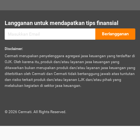
sesuai polis asuransi.
Visa:
Langganan untuk mendapatkan tips finansial
Dokumen bukti jika seseorang boleh melakukan kunjungan ke
sebuah negara tertentu.
Berlangganan
Disclaimer
:
Cermati merupakan penyelenggara agregasi jasa keuangan yang terdaftar di
OJK. Oleh karena itu, produk dan/atau layanan jasa keuangan yang
ditawarkan bukan merupakan produk dan/atau layanan jasa keuangan yang
diterbitkan oleh Cermati dan Cermati tidak bertanggung jawab atas tuntutan
dan risiko terkait produk dan/atau layanan LJK dan/atau pihak yang
melakukan kegiatan di sektor jasa keuangan.
©
2026
Cermati. All Rights Reserved.