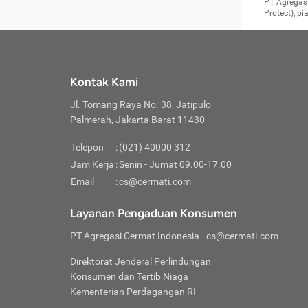
Surat 
tujuan
Reimb
PT Agregasi
berikutny
Asura
membel
Aktuar
perlu dip
Protect), p
pekerja
Perli
perjal
metode p
Asuran
Anda c
Pihak 
alasan
syarat
Jika m
Asuran
sudah 
Jangan
menyer
asuran
luar ne
kebutu
sama.
Jangan
Itiner
Jika A
menamb
Pahami
Cermati
Benefi
Anda k
mencari
harus 
passw
kebutu
Kontak Kami
tangga
profess
Manfaa
mengin
Jaga K
terha
ditulis
berjal
pengga
Jl. Tomang Raya No. 38, Jatipulo
perjal
Jangan
perjal
Palmerah, Jakarta Barat 11430
pihak-
Boardi
perjal
Janga
Kartu 
Luas P
Telepon
:
(021) 40000 312
Jangan
perjal
manapu
Jam Kerja
:
Senin - Jumat 09.00-17.00
Connec
berbah
Waspad
Email
:
cs@cermati.com
Penerb
akan m
Hati-h
Kondis
mengat
Delay:
Layanan Pengaduan Konsumen
dan pa
terverif
Keterl
ada se
Inst
PT Agregasi Cermat Indonesia
- cs@cermati.com
menyem
Face
Klaim 
saja A
Gunaka
Direktorat Jenderal Perlindungan
yang j
Permin
Unduh
Konsumen dan Tertib Niaga
hal in
website
dijanj
Kementerian Perdagangan RI
awal d
Waspad