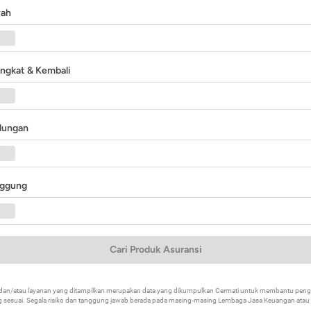
yah
angkat & Kembali
ndungan
nggung
Cari Produk Asuransi
k dan/atau layanan yang ditampilkan merupakan data yang dikumpulkan Cermati untuk membantu p
 sesuai. Segala risiko dan tanggung jawab berada pada masing-masing Lembaga Jasa Keuangan atau mi