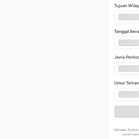
Tujuan Wila
Tanggal Ber
Jenis Perli
Umur Terta
Perhatian: Produ
produk yang