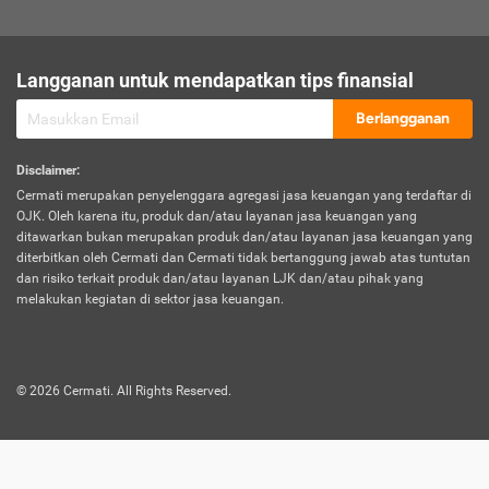
sesuai polis asuransi.
Visa:
Langganan untuk mendapatkan tips finansial
Dokumen bukti jika seseorang boleh melakukan kunjungan ke
sebuah negara tertentu.
Berlangganan
Disclaimer
:
Cermati merupakan penyelenggara agregasi jasa keuangan yang terdaftar di
OJK. Oleh karena itu, produk dan/atau layanan jasa keuangan yang
ditawarkan bukan merupakan produk dan/atau layanan jasa keuangan yang
diterbitkan oleh Cermati dan Cermati tidak bertanggung jawab atas tuntutan
dan risiko terkait produk dan/atau layanan LJK dan/atau pihak yang
melakukan kegiatan di sektor jasa keuangan.
©
2026
Cermati. All Rights Reserved.