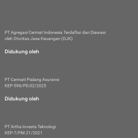
bertanggung jawab membayar premi.
Premi:
Jumlah biaya asuransi yang harus dibayarkan oleh pihak
penanggung.
PT Agregasi Cermat Indonesia
Terdaftar dan Diawasi
oleh Otoritas Jasa Keuangan (OJK)
Polis:
Perjanjian tertulis pihak pemilik polis dengan perusahaan
Didukung oleh
asuransi terkait hak serta kewajiban mengenai asuransi.
Risiko:
Kerugian atau masalah yang mungkin dialami pihak
PT Cermati Pialang Asuransi
tertanggung.
KEP-596/PD.02/2025
Secondary Benefit:
Didukung oleh
Perlindungan atau manfaat tambahan yang dapat diterima
pihak nasabah asuransi dengan menambah biaya premi
yang harus dibayar.
PT Artha Investa Teknologi
Tertanggung:
KEP-7/PM.21/2021
Pihak atau orang yang mendapatkan jaminan perlindungan