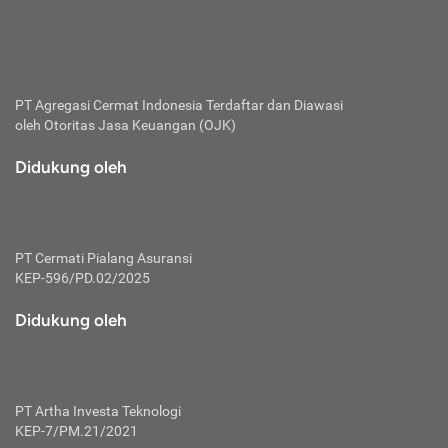
bertanggung jawab membayar premi.
Premi:
Jumlah biaya asuransi yang harus dibayarkan oleh pihak
penanggung.
PT Agregasi Cermat Indonesia
Terdaftar dan Diawasi
oleh Otoritas Jasa Keuangan (OJK)
Polis:
Perjanjian tertulis pihak pemilik polis dengan perusahaan
Didukung oleh
asuransi terkait hak serta kewajiban mengenai asuransi.
Risiko:
Kerugian atau masalah yang mungkin dialami pihak
PT Cermati Pialang Asuransi
tertanggung.
KEP-596/PD.02/2025
Secondary Benefit:
Didukung oleh
Perlindungan atau manfaat tambahan yang dapat diterima
pihak nasabah asuransi dengan menambah biaya premi
yang harus dibayar.
PT Artha Investa Teknologi
Tertanggung:
KEP-7/PM.21/2021
Pihak atau orang yang mendapatkan jaminan perlindungan