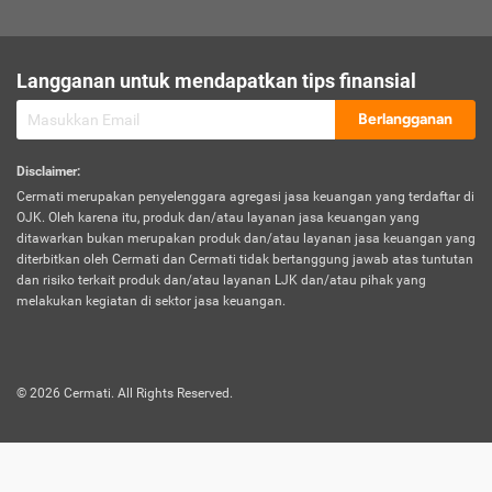
sesuai polis asuransi.
Visa:
Langganan untuk mendapatkan tips finansial
Dokumen bukti jika seseorang boleh melakukan kunjungan ke
sebuah negara tertentu.
Berlangganan
Disclaimer
:
Cermati merupakan penyelenggara agregasi jasa keuangan yang terdaftar di
OJK. Oleh karena itu, produk dan/atau layanan jasa keuangan yang
ditawarkan bukan merupakan produk dan/atau layanan jasa keuangan yang
diterbitkan oleh Cermati dan Cermati tidak bertanggung jawab atas tuntutan
dan risiko terkait produk dan/atau layanan LJK dan/atau pihak yang
melakukan kegiatan di sektor jasa keuangan.
©
2026
Cermati. All Rights Reserved.