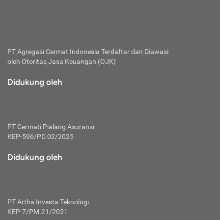
bertanggung jawab membayar premi.
Premi:
Jumlah biaya asuransi yang harus dibayarkan oleh pihak
penanggung.
PT Agregasi Cermat Indonesia
Terdaftar dan Diawasi
oleh Otoritas Jasa Keuangan (OJK)
Polis:
Perjanjian tertulis pihak pemilik polis dengan perusahaan
Didukung oleh
asuransi terkait hak serta kewajiban mengenai asuransi.
Risiko:
Kerugian atau masalah yang mungkin dialami pihak
PT Cermati Pialang Asuransi
tertanggung.
KEP-596/PD.02/2025
Secondary Benefit:
Didukung oleh
Perlindungan atau manfaat tambahan yang dapat diterima
pihak nasabah asuransi dengan menambah biaya premi
yang harus dibayar.
PT Artha Investa Teknologi
Tertanggung:
KEP-7/PM.21/2021
Pihak atau orang yang mendapatkan jaminan perlindungan