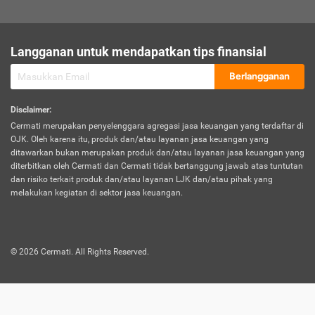
sesuai polis asuransi.
Visa:
Langganan untuk mendapatkan tips finansial
Dokumen bukti jika seseorang boleh melakukan kunjungan ke
sebuah negara tertentu.
Berlangganan
Disclaimer
:
Cermati merupakan penyelenggara agregasi jasa keuangan yang terdaftar di
OJK. Oleh karena itu, produk dan/atau layanan jasa keuangan yang
ditawarkan bukan merupakan produk dan/atau layanan jasa keuangan yang
diterbitkan oleh Cermati dan Cermati tidak bertanggung jawab atas tuntutan
dan risiko terkait produk dan/atau layanan LJK dan/atau pihak yang
melakukan kegiatan di sektor jasa keuangan.
©
2026
Cermati. All Rights Reserved.