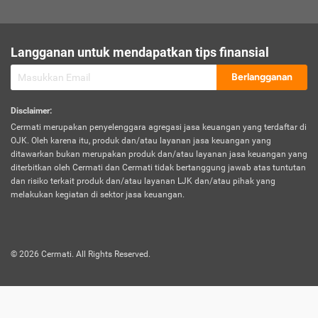
sesuai polis asuransi.
Visa:
Langganan untuk mendapatkan tips finansial
Dokumen bukti jika seseorang boleh melakukan kunjungan ke
sebuah negara tertentu.
Berlangganan
Disclaimer
:
Cermati merupakan penyelenggara agregasi jasa keuangan yang terdaftar di
OJK. Oleh karena itu, produk dan/atau layanan jasa keuangan yang
ditawarkan bukan merupakan produk dan/atau layanan jasa keuangan yang
diterbitkan oleh Cermati dan Cermati tidak bertanggung jawab atas tuntutan
dan risiko terkait produk dan/atau layanan LJK dan/atau pihak yang
melakukan kegiatan di sektor jasa keuangan.
©
2026
Cermati. All Rights Reserved.