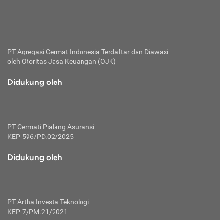
bertanggung jawab membayar premi.
Premi:
Jumlah biaya asuransi yang harus dibayarkan oleh pihak
penanggung.
PT Agregasi Cermat Indonesia
Terdaftar dan Diawasi
oleh Otoritas Jasa Keuangan (OJK)
Polis:
Perjanjian tertulis pihak pemilik polis dengan perusahaan
Didukung oleh
asuransi terkait hak serta kewajiban mengenai asuransi.
Risiko:
Kerugian atau masalah yang mungkin dialami pihak
PT Cermati Pialang Asuransi
tertanggung.
KEP-596/PD.02/2025
Secondary Benefit:
Didukung oleh
Perlindungan atau manfaat tambahan yang dapat diterima
pihak nasabah asuransi dengan menambah biaya premi
yang harus dibayar.
PT Artha Investa Teknologi
Tertanggung:
KEP-7/PM.21/2021
Pihak atau orang yang mendapatkan jaminan perlindungan