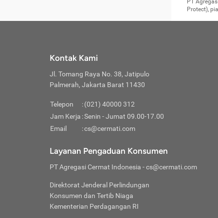
Surat 
tujuan
Reimb
PT Agregasi
berikutny
Asura
membel
Aktuar
perlu dip
Protect), p
pekerja
Perli
perjal
metode p
Asuran
Anda c
Pihak 
alasan
syarat
Jika m
Asuran
sudah 
Jangan
menyer
asuran
luar ne
kebutu
sama.
Jangan
Itiner
Jika A
menamb
Pahami
Cermati
Benefi
Anda k
mencari
harus 
passw
kebutu
Kontak Kami
tangga
profess
Manfaa
mengin
Jaga K
terha
ditulis
berjal
pengga
Jl. Tomang Raya No. 38, Jatipulo
perjal
Jangan
perjal
Palmerah, Jakarta Barat 11430
pihak-
Boardi
perjal
Janga
Kartu 
Luas P
Telepon
:
(021) 40000 312
Jangan
perjal
manapu
Jam Kerja
:
Senin - Jumat 09.00-17.00
Connec
berbah
Waspad
Email
:
cs@cermati.com
Penerb
akan m
Hati-h
Kondis
mengat
Delay:
Layanan Pengaduan Konsumen
dan pa
terverif
Keterl
ada se
Inst
PT Agregasi Cermat Indonesia
- cs@cermati.com
menyem
Face
Klaim 
saja A
Gunaka
Direktorat Jenderal Perlindungan
yang j
Permin
Unduh
Konsumen dan Tertib Niaga
hal in
website
dijanj
Kementerian Perdagangan RI
awal d
Waspad