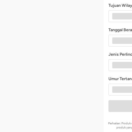
Tujuan Wila
Tanggal Ber
Jenis Perli
Umur Terta
Perhatian: Produ
produk yang