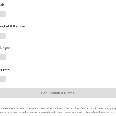
yah
angkat & Kembali
ndungan
nggung
Cari Produk Asuransi
k dan/atau layanan yang ditampilkan merupakan data yang dikumpulkan Cermati untuk membantu p
 sesuai. Segala risiko dan tanggung jawab berada pada masing-masing Lembaga Jasa Keuangan atau mi