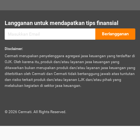
sesuai polis asuransi.
Visa:
Langganan untuk mendapatkan tips finansial
Dokumen bukti jika seseorang boleh melakukan kunjungan ke
sebuah negara tertentu.
Berlangganan
Disclaimer
:
Cermati merupakan penyelenggara agregasi jasa keuangan yang terdaftar di
OJK. Oleh karena itu, produk dan/atau layanan jasa keuangan yang
ditawarkan bukan merupakan produk dan/atau layanan jasa keuangan yang
diterbitkan oleh Cermati dan Cermati tidak bertanggung jawab atas tuntutan
dan risiko terkait produk dan/atau layanan LJK dan/atau pihak yang
melakukan kegiatan di sektor jasa keuangan.
©
2026
Cermati. All Rights Reserved.