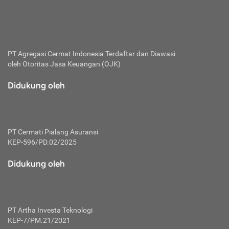
bertanggung jawab membayar premi.
Premi:
Jumlah biaya asuransi yang harus dibayarkan oleh pihak
penanggung.
PT Agregasi Cermat Indonesia
Terdaftar dan Diawasi
oleh Otoritas Jasa Keuangan (OJK)
Polis:
Perjanjian tertulis pihak pemilik polis dengan perusahaan
Didukung oleh
asuransi terkait hak serta kewajiban mengenai asuransi.
Risiko:
Kerugian atau masalah yang mungkin dialami pihak
PT Cermati Pialang Asuransi
tertanggung.
KEP-596/PD.02/2025
Secondary Benefit:
Didukung oleh
Perlindungan atau manfaat tambahan yang dapat diterima
pihak nasabah asuransi dengan menambah biaya premi
yang harus dibayar.
PT Artha Investa Teknologi
Tertanggung:
KEP-7/PM.21/2021
Pihak atau orang yang mendapatkan jaminan perlindungan