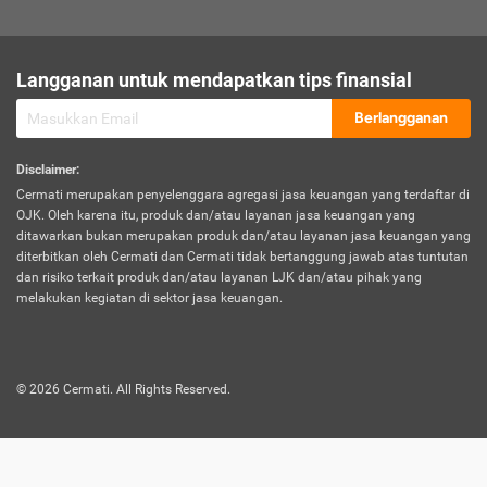
sesuai polis asuransi.
Visa:
Langganan untuk mendapatkan tips finansial
Dokumen bukti jika seseorang boleh melakukan kunjungan ke
sebuah negara tertentu.
Berlangganan
Disclaimer
:
Cermati merupakan penyelenggara agregasi jasa keuangan yang terdaftar di
OJK. Oleh karena itu, produk dan/atau layanan jasa keuangan yang
ditawarkan bukan merupakan produk dan/atau layanan jasa keuangan yang
diterbitkan oleh Cermati dan Cermati tidak bertanggung jawab atas tuntutan
dan risiko terkait produk dan/atau layanan LJK dan/atau pihak yang
melakukan kegiatan di sektor jasa keuangan.
©
2026
Cermati. All Rights Reserved.