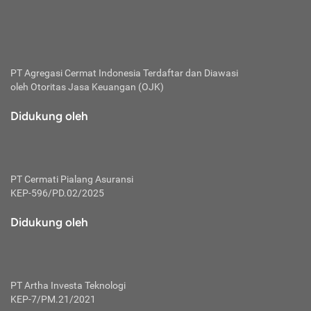
bertanggung jawab membayar premi.
Premi:
Jumlah biaya asuransi yang harus dibayarkan oleh pihak
penanggung.
PT Agregasi Cermat Indonesia
Terdaftar dan Diawasi
oleh Otoritas Jasa Keuangan (OJK)
Polis:
Perjanjian tertulis pihak pemilik polis dengan perusahaan
Didukung oleh
asuransi terkait hak serta kewajiban mengenai asuransi.
Risiko:
Kerugian atau masalah yang mungkin dialami pihak
PT Cermati Pialang Asuransi
tertanggung.
KEP-596/PD.02/2025
Secondary Benefit:
Didukung oleh
Perlindungan atau manfaat tambahan yang dapat diterima
pihak nasabah asuransi dengan menambah biaya premi
yang harus dibayar.
PT Artha Investa Teknologi
Tertanggung:
KEP-7/PM.21/2021
Pihak atau orang yang mendapatkan jaminan perlindungan