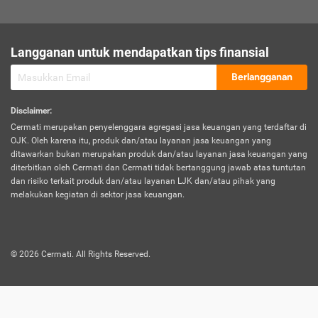
sesuai polis asuransi.
Visa:
Langganan untuk mendapatkan tips finansial
Dokumen bukti jika seseorang boleh melakukan kunjungan ke
sebuah negara tertentu.
Berlangganan
Disclaimer
:
Cermati merupakan penyelenggara agregasi jasa keuangan yang terdaftar di
OJK. Oleh karena itu, produk dan/atau layanan jasa keuangan yang
ditawarkan bukan merupakan produk dan/atau layanan jasa keuangan yang
diterbitkan oleh Cermati dan Cermati tidak bertanggung jawab atas tuntutan
dan risiko terkait produk dan/atau layanan LJK dan/atau pihak yang
melakukan kegiatan di sektor jasa keuangan.
©
2026
Cermati. All Rights Reserved.