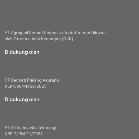
bertanggung jawab membayar premi.
Premi:
Jumlah biaya asuransi yang harus dibayarkan oleh pihak
penanggung.
PT Agregasi Cermat Indonesia
Terdaftar dan Diawasi
oleh Otoritas Jasa Keuangan (OJK)
Polis:
Perjanjian tertulis pihak pemilik polis dengan perusahaan
Didukung oleh
asuransi terkait hak serta kewajiban mengenai asuransi.
Risiko:
Kerugian atau masalah yang mungkin dialami pihak
PT Cermati Pialang Asuransi
tertanggung.
KEP-596/PD.02/2025
Secondary Benefit:
Didukung oleh
Perlindungan atau manfaat tambahan yang dapat diterima
pihak nasabah asuransi dengan menambah biaya premi
yang harus dibayar.
PT Artha Investa Teknologi
Tertanggung:
KEP-7/PM.21/2021
Pihak atau orang yang mendapatkan jaminan perlindungan