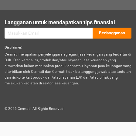
sesuai polis asuransi.
Visa:
Langganan untuk mendapatkan tips finansial
Dokumen bukti jika seseorang boleh melakukan kunjungan ke
sebuah negara tertentu.
Berlangganan
Disclaimer
:
Cermati merupakan penyelenggara agregasi jasa keuangan yang terdaftar di
OJK. Oleh karena itu, produk dan/atau layanan jasa keuangan yang
ditawarkan bukan merupakan produk dan/atau layanan jasa keuangan yang
diterbitkan oleh Cermati dan Cermati tidak bertanggung jawab atas tuntutan
dan risiko terkait produk dan/atau layanan LJK dan/atau pihak yang
melakukan kegiatan di sektor jasa keuangan.
©
2026
Cermati. All Rights Reserved.