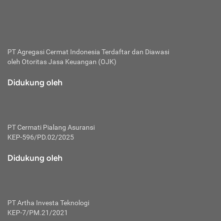
bertanggung jawab membayar premi.
Premi:
Jumlah biaya asuransi yang harus dibayarkan oleh pihak
penanggung.
PT Agregasi Cermat Indonesia
Terdaftar dan Diawasi
oleh Otoritas Jasa Keuangan (OJK)
Polis:
Perjanjian tertulis pihak pemilik polis dengan perusahaan
Didukung oleh
asuransi terkait hak serta kewajiban mengenai asuransi.
Risiko:
Kerugian atau masalah yang mungkin dialami pihak
PT Cermati Pialang Asuransi
tertanggung.
KEP-596/PD.02/2025
Secondary Benefit:
Didukung oleh
Perlindungan atau manfaat tambahan yang dapat diterima
pihak nasabah asuransi dengan menambah biaya premi
yang harus dibayar.
PT Artha Investa Teknologi
Tertanggung:
KEP-7/PM.21/2021
Pihak atau orang yang mendapatkan jaminan perlindungan