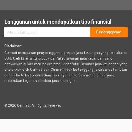
sesuai polis asuransi.
Visa:
Langganan untuk mendapatkan tips finansial
Dokumen bukti jika seseorang boleh melakukan kunjungan ke
sebuah negara tertentu.
Berlangganan
Disclaimer
:
Cermati merupakan penyelenggara agregasi jasa keuangan yang terdaftar di
OJK. Oleh karena itu, produk dan/atau layanan jasa keuangan yang
ditawarkan bukan merupakan produk dan/atau layanan jasa keuangan yang
diterbitkan oleh Cermati dan Cermati tidak bertanggung jawab atas tuntutan
dan risiko terkait produk dan/atau layanan LJK dan/atau pihak yang
melakukan kegiatan di sektor jasa keuangan.
©
2026
Cermati. All Rights Reserved.