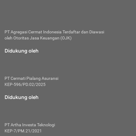
bertanggung jawab membayar premi.
Premi:
Jumlah biaya asuransi yang harus dibayarkan oleh pihak
penanggung.
PT Agregasi Cermat Indonesia
Terdaftar dan Diawasi
oleh Otoritas Jasa Keuangan (OJK)
Polis:
Perjanjian tertulis pihak pemilik polis dengan perusahaan
Didukung oleh
asuransi terkait hak serta kewajiban mengenai asuransi.
Risiko:
Kerugian atau masalah yang mungkin dialami pihak
PT Cermati Pialang Asuransi
tertanggung.
KEP-596/PD.02/2025
Secondary Benefit:
Didukung oleh
Perlindungan atau manfaat tambahan yang dapat diterima
pihak nasabah asuransi dengan menambah biaya premi
yang harus dibayar.
PT Artha Investa Teknologi
Tertanggung:
KEP-7/PM.21/2021
Pihak atau orang yang mendapatkan jaminan perlindungan