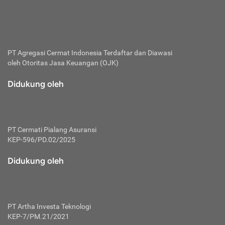
bertanggung jawab membayar premi.
Premi:
Jumlah biaya asuransi yang harus dibayarkan oleh pihak
penanggung.
PT Agregasi Cermat Indonesia
Terdaftar dan Diawasi
oleh Otoritas Jasa Keuangan (OJK)
Polis:
Perjanjian tertulis pihak pemilik polis dengan perusahaan
Didukung oleh
asuransi terkait hak serta kewajiban mengenai asuransi.
Risiko:
Kerugian atau masalah yang mungkin dialami pihak
PT Cermati Pialang Asuransi
tertanggung.
KEP-596/PD.02/2025
Secondary Benefit:
Didukung oleh
Perlindungan atau manfaat tambahan yang dapat diterima
pihak nasabah asuransi dengan menambah biaya premi
yang harus dibayar.
PT Artha Investa Teknologi
Tertanggung:
KEP-7/PM.21/2021
Pihak atau orang yang mendapatkan jaminan perlindungan