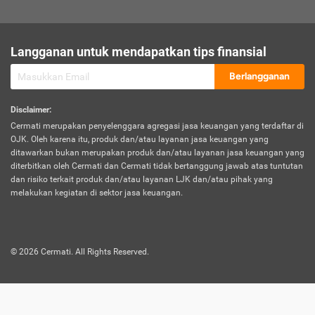
sesuai polis asuransi.
Visa:
Langganan untuk mendapatkan tips finansial
Dokumen bukti jika seseorang boleh melakukan kunjungan ke
sebuah negara tertentu.
Berlangganan
Disclaimer
:
Cermati merupakan penyelenggara agregasi jasa keuangan yang terdaftar di
OJK. Oleh karena itu, produk dan/atau layanan jasa keuangan yang
ditawarkan bukan merupakan produk dan/atau layanan jasa keuangan yang
diterbitkan oleh Cermati dan Cermati tidak bertanggung jawab atas tuntutan
dan risiko terkait produk dan/atau layanan LJK dan/atau pihak yang
melakukan kegiatan di sektor jasa keuangan.
©
2026
Cermati. All Rights Reserved.