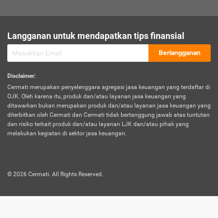
sesuai polis asuransi.
Visa:
Langganan untuk mendapatkan tips finansial
Dokumen bukti jika seseorang boleh melakukan kunjungan ke
sebuah negara tertentu.
Berlangganan
Disclaimer
:
Cermati merupakan penyelenggara agregasi jasa keuangan yang terdaftar di
OJK. Oleh karena itu, produk dan/atau layanan jasa keuangan yang
ditawarkan bukan merupakan produk dan/atau layanan jasa keuangan yang
diterbitkan oleh Cermati dan Cermati tidak bertanggung jawab atas tuntutan
dan risiko terkait produk dan/atau layanan LJK dan/atau pihak yang
melakukan kegiatan di sektor jasa keuangan.
©
2026
Cermati. All Rights Reserved.