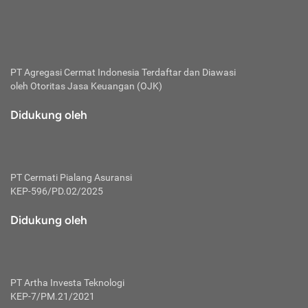
bertanggung jawab membayar premi.
Premi:
Jumlah biaya asuransi yang harus dibayarkan oleh pihak
penanggung.
PT Agregasi Cermat Indonesia
Terdaftar dan Diawasi
oleh Otoritas Jasa Keuangan (OJK)
Polis:
Perjanjian tertulis pihak pemilik polis dengan perusahaan
Didukung oleh
asuransi terkait hak serta kewajiban mengenai asuransi.
Risiko:
Kerugian atau masalah yang mungkin dialami pihak
PT Cermati Pialang Asuransi
tertanggung.
KEP-596/PD.02/2025
Secondary Benefit:
Didukung oleh
Perlindungan atau manfaat tambahan yang dapat diterima
pihak nasabah asuransi dengan menambah biaya premi
yang harus dibayar.
PT Artha Investa Teknologi
Tertanggung:
KEP-7/PM.21/2021
Pihak atau orang yang mendapatkan jaminan perlindungan