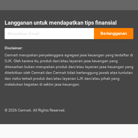
sesuai polis asuransi.
Visa:
Langganan untuk mendapatkan tips finansial
Dokumen bukti jika seseorang boleh melakukan kunjungan ke
sebuah negara tertentu.
Berlangganan
Disclaimer
:
Cermati merupakan penyelenggara agregasi jasa keuangan yang terdaftar di
OJK. Oleh karena itu, produk dan/atau layanan jasa keuangan yang
ditawarkan bukan merupakan produk dan/atau layanan jasa keuangan yang
diterbitkan oleh Cermati dan Cermati tidak bertanggung jawab atas tuntutan
dan risiko terkait produk dan/atau layanan LJK dan/atau pihak yang
melakukan kegiatan di sektor jasa keuangan.
©
2026
Cermati. All Rights Reserved.