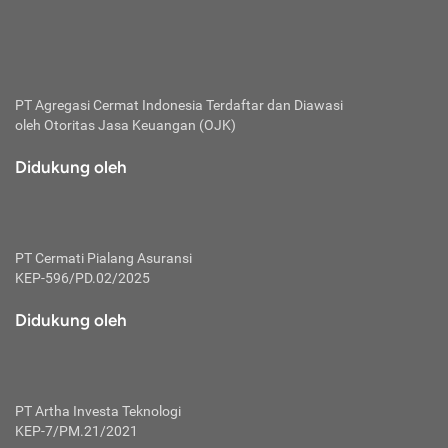
bertanggung jawab membayar premi.
Premi:
Jumlah biaya asuransi yang harus dibayarkan oleh pihak
penanggung.
PT Agregasi Cermat Indonesia
Terdaftar dan Diawasi
oleh Otoritas Jasa Keuangan (OJK)
Polis:
Perjanjian tertulis pihak pemilik polis dengan perusahaan
Didukung oleh
asuransi terkait hak serta kewajiban mengenai asuransi.
Risiko:
Kerugian atau masalah yang mungkin dialami pihak
PT Cermati Pialang Asuransi
tertanggung.
KEP-596/PD.02/2025
Secondary Benefit:
Didukung oleh
Perlindungan atau manfaat tambahan yang dapat diterima
pihak nasabah asuransi dengan menambah biaya premi
yang harus dibayar.
PT Artha Investa Teknologi
Tertanggung:
KEP-7/PM.21/2021
Pihak atau orang yang mendapatkan jaminan perlindungan