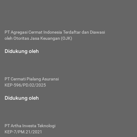
bertanggung jawab membayar premi.
Premi:
Jumlah biaya asuransi yang harus dibayarkan oleh pihak
penanggung.
PT Agregasi Cermat Indonesia
Terdaftar dan Diawasi
oleh Otoritas Jasa Keuangan (OJK)
Polis:
Perjanjian tertulis pihak pemilik polis dengan perusahaan
Didukung oleh
asuransi terkait hak serta kewajiban mengenai asuransi.
Risiko:
Kerugian atau masalah yang mungkin dialami pihak
PT Cermati Pialang Asuransi
tertanggung.
KEP-596/PD.02/2025
Secondary Benefit:
Didukung oleh
Perlindungan atau manfaat tambahan yang dapat diterima
pihak nasabah asuransi dengan menambah biaya premi
yang harus dibayar.
PT Artha Investa Teknologi
Tertanggung:
KEP-7/PM.21/2021
Pihak atau orang yang mendapatkan jaminan perlindungan