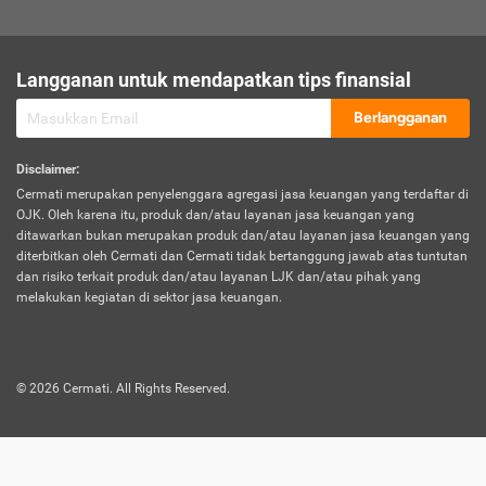
sesuai polis asuransi.
Visa:
Langganan untuk mendapatkan tips finansial
Dokumen bukti jika seseorang boleh melakukan kunjungan ke
sebuah negara tertentu.
Berlangganan
Disclaimer
:
Cermati merupakan penyelenggara agregasi jasa keuangan yang terdaftar di
OJK. Oleh karena itu, produk dan/atau layanan jasa keuangan yang
ditawarkan bukan merupakan produk dan/atau layanan jasa keuangan yang
diterbitkan oleh Cermati dan Cermati tidak bertanggung jawab atas tuntutan
dan risiko terkait produk dan/atau layanan LJK dan/atau pihak yang
melakukan kegiatan di sektor jasa keuangan.
©
2026
Cermati. All Rights Reserved.